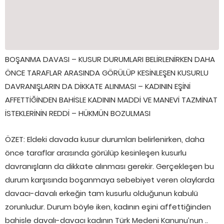
BOŞANMA DAVASI – KUSUR DURUMLARI BELİRLENİRKEN DAHA
ÖNCE TARAFLAR ARASINDA GÖRÜLÜP KESİNLEŞEN KUSURLU
DAVRANIŞLARIN DA DİKKATE ALINMASI – KADININ EŞİNİ
AFFETTİĞİNDEN BAHİSLE KADININ MADDİ VE MANEVİ TAZMİNAT
İSTEKLERİNİN REDDİ – HÜKMÜN BOZULMASI
ÖZET: Eldeki davada kusur durumları belirlenirken, daha
önce taraflar arasında görülüp kesinleşen kusurlu
davranışların da dikkate alınması gerekir. Gerçekleşen bu
durum karşısında boşanmaya sebebiyet veren olaylarda
davacı-davalı erkeğin tam kusurlu olduğunun kabulü
zorunludur. Durum böyle iken, kadının eşini affettiğinden
bahisle davalı-davacı kadının Türk Medeni Kanunu’nun ..