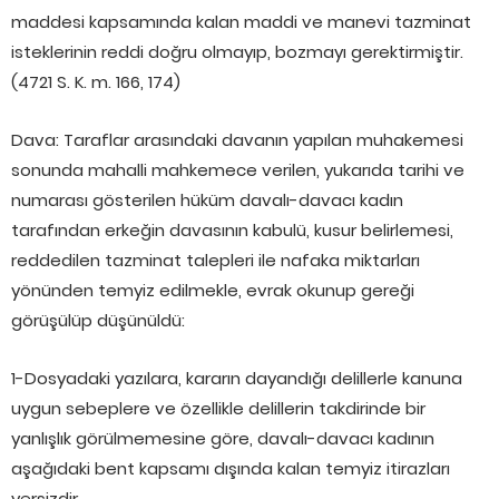
maddesi kapsamında kalan maddi ve manevi tazminat
isteklerinin reddi doğru olmayıp, bozmayı gerektirmiştir.
(4721 S. K. m. 166, 174)
Dava: Taraflar arasındaki davanın yapılan muhakemesi
sonunda mahalli mahkemece verilen, yukarıda tarihi ve
numarası gösterilen hüküm davalı-davacı kadın
tarafından erkeğin davasının kabulü, kusur belirlemesi,
reddedilen tazminat talepleri ile nafaka miktarları
yönünden temyiz edilmekle, evrak okunup gereği
görüşülüp düşünüldü:
1-Dosyadaki yazılara, kararın dayandığı delillerle kanuna
uygun sebeplere ve özellikle delillerin takdirinde bir
yanlışlık görülmemesine göre, davalı-davacı kadının
aşağıdaki bent kapsamı dışında kalan temyiz itirazları
yersizdir.