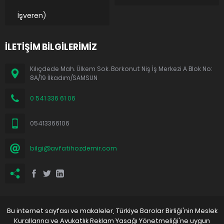
İşveren)
İLETİŞİM BİLGİLERİMİZ
Kılıçdede Mah. Ülkem Sok. Borkonut Niş İş Merkezi A Blok No:
8A/19 İlkadım/SAMSUN
0 541 336 61 06
05413366106
bilgi@avfatihozdemir.com
Bu internet sayfası ve makaleler, Türkiye Barolar Birliği'nin Meslek
Kurallarına ve Avukatlık Reklam Yasağı Yönetmeliği'ne uygun