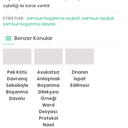
oybirliği ile karar verildi.
ETİKETLER:
samsun boşanma avukatı
,
samsun avukat
,
samsun boşanma davası
Benzer Konular
Pek Kötü
Avukatsız
Zinanın
Davranış
Anlaşmalı
İspat
Sebebiyle
Boşanma
Edilmesi
Boşanma
Dilekçesi
Davası
Örneği
Word
Dosyası:
Protokol
Nasıl