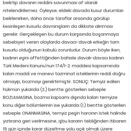
belirtip davanın reddini savunması af olarak
nitelendirilemez. Öyleyse; eldeki davada kusur durumları
belirlenirken, daha önce taraflar arasında görülüp
kesinleşen kusurlu davranışların da dikkate alınması
gerekir. Gerçekleşen bu durum karşısında boşanmaya
sebebiyet veren olaylarda davacı-davalı erkeğin tam
kusurlu olduğunun kabulü zorunludur. Durum böyle iken,
kadının eşini affettiğinden bahisle davalı-davacı kadının
Türk Medeni Kanunu’nun 174/1-2. maddesi kapsamında
kalan maddi ve manevi tazminat isteklerinin reddi doğru
olmayıp, bozmayı gerektirmiştir. SONUÇ: Temyiz edilen
hükmün yukarıda (2.) bentte gösterilen sebeple
BOZULMASINA, bozma kapsamı dışında kalan temyize
konu diğer bölümlerinin ise yukarıda (1.) bentte gösterilen
sebeple ONANMASINA, temyiz peşin harcının istek halinde
yatırana geri verilmesine, işbu kararın tebliğinden itibaren
15 gün içinde karar düzeltme yolu açık olmak üzere