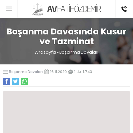
0541336
Boşanma Davasında Kusur
ve Tazminat
Anasayfa
»
Boşanma Davaları
Boşanma Davaları
16.11.2020
1
1.743