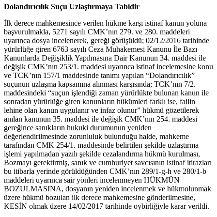
Dolandırıcılık Suçu Uzlaştırmaya Tabidir
İlk derece mahkemesince verilen hükme karşı istinaf kanun yoluna
başvurulmakla, 5271 sayılı CMK’nın 279. ve 280. maddeleri
uyarınca dosya incelenerek, gereği görüşüldü; 02/12/2016 tarihinde
yürürlüğe giren 6763 sayılı Ceza Muhakemesi Kanunu İle Bazı
Kanunlarda Değişiklik Yapılmasına Dair Kanunun 34. maddesi ile
değişik CMK’nın 253/1. maddesi uyarınca istinaf incelemesine konu
ve TCK’nın 157/1 maddesinde tanımı yapılan “Dolandırıcılık”
suçunun uzlaşma kapsamına alınması karşısında; TCK’nın 7/2.
maddesindeki “suçun işlendiği zaman yürürlükte bulunan kanun ile
sonradan yürürlüğe giren kanunların hükümleri farklı ise, failin
lehine olan kanun uygulanır ve infaz olunur” hükmü gözetilerek
anılan kanunun 35. maddesi ile değişik CMK’nın 254. maddesi
gereğince sanıkların hukuki durumunun yeniden
değerlendirilmesinde zorunluluk bulunduğu halde, mahkeme
tarafından CMK 254/1. maddesinde belirtilen şekilde uzlaştırma
işlemi yapılmadan yazılı şekilde cezalandırma hükmü kurulması,
Bozmayı gerektirmiş, sanık ve cumhuriyet savcısının istinaf itirazları
bu itibarla yerinde görüldüğünden CMK’nın 289/1-g-h ve 280/1-b
maddeleri uyarınca sair yönleri incelenmeyen HÜKMÜN
BOZULMASINA, dosyanın yeniden incelenmek ve hükmolunmak
üzere hükmü bozulan ilk derece mahkemesine gönderilmesine,
KESİN olmak üzere 14/02/2017 tarihinde oybirliğiyle karar verildi.