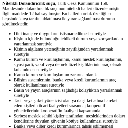
Nitelikli Dolandırıcılık suçu
, Türk Ceza Kanununun 158.
Maddesinde dolandırıcılık suçunun nitelikli halleri düzenlenmiştir.
İlgili maddede 12 hal sayılmıştır. Bu hallerin ortak özelliği ise
hepsinde karşı tarafın aldatılması ile yarar sağlanılması durumu
görülmektedir.
Dini inanç ve duyguların istismar edilmesi suretiyle
Kişinin içinde bulunduğu tehlikeli durum veya zor şartlardan
yararlanmak suretiyle
Kişinin algılama yeteneğinin zayıflığından yararlanmak
suretiyle
Kamu kurum ve kuruluşlarının, kamu meslek kuruluşlarının,
siyasi parti, vakıf veya dernek tüzel kişiliklerinin araç olarak
kullanılması suretiyle
Kamu kurum ve kuruluşlarının zararına olarak
Bilişim sistemlerinin, banka veya kredi kurumlarının araç
olarak kullanılması suretiyle
Basın ve yayın araçlarının sağladığı kolaylıktan yararlanmak
suretiyle
Tacir veya şirket yöneticisi olan ya da şirket adına hareket
eden kişilerin ticari faaliyetleri sırasında; kooperatif
yöneticilerinin kooperatifin faaliyeti kapsamında
Serbest meslek sahibi kişiler tarafından, mesleklerinden dolayı
kendilerine duyulan güvenin kötüye kullanılması suretiyle
Banka veya diğer kredi kurumlarınca tahsis edilmemesi