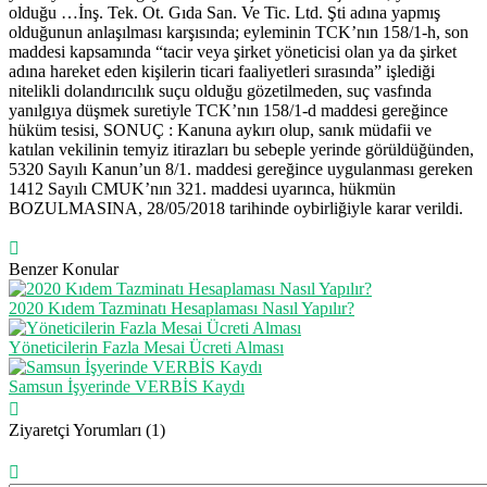
olduğu …İnş. Tek. Ot. Gıda San. Ve Tic. Ltd. Şti adına yapmış
olduğunun anlaşılması karşısında; eyleminin TCK’nın 158/1-h, son
maddesi kapsamında “tacir veya şirket yöneticisi olan ya da şirket
adına hareket eden kişilerin ticari faaliyetleri sırasında” işlediği
nitelikli dolandırıcılık suçu olduğu gözetilmeden, suç vasfında
yanılgıya düşmek suretiyle TCK’nın 158/1-d maddesi gereğince
hüküm tesisi, SONUÇ : Kanuna aykırı olup, sanık müdafii ve
katılan vekilinin temyiz itirazları bu sebeple yerinde görüldüğünden,
5320 Sayılı Kanun’un 8/1. maddesi gereğince uygulanması gereken
1412 Sayılı CMUK’nın 321. maddesi uyarınca, hükmün
BOZULMASINA, 28/05/2018 tarihinde oybirliğiyle karar verildi.
Benzer Konular
2020 Kıdem Tazminatı Hesaplaması Nasıl Yapılır?
Yöneticilerin Fazla Mesai Ücreti Alması
Samsun İşyerinde VERBİS Kaydı
Ziyaretçi Yorumları (1)