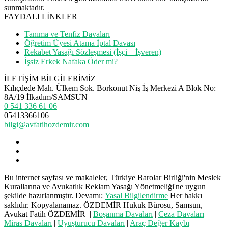
sunmaktadır.
FAYDALI LİNKLER
Tanıma ve Tenfiz Davaları
Öğretim Üyesi Atama İptal Davası
Rekabet Yasağı Sözleşmesi (İşçi – İşveren)
İşsiz Erkek Nafaka Öder mi?
İLETİŞİM BİLGİLERİMİZ
Kılıçdede Mah. Ülkem Sok. Borkonut Niş İş Merkezi A Blok No:
8A/19 İlkadım/SAMSUN
0 541 336 61 06
05413366106
bilgi@avfatihozdemir.com
Bu internet sayfası ve makaleler, Türkiye Barolar Birliği'nin Meslek
Kurallarına ve Avukatlık Reklam Yasağı Yönetmeliği'ne uygun
şekilde hazırlanmıştır. Devamı:
Yasal Bilgilendirme
Her hakkı
saklıdır. Kopyalanamaz. ÖZDEMİR Hukuk Bürosu, Samsun,
Avukat Fatih ÖZDEMİR |
Boşanma Davaları
|
Ceza Davaları
|
Miras Davaları
|
Uyuşturucu Davaları
|
Araç Değer Kaybı