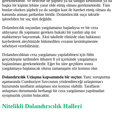
gerekmektedir. Ve neticede de şüpheli ya da sanığın kendisinin ya da
başka bir kişinin lehine yarar elde etmiş olması gerekmektedir. Tüm
bunlar olurken şüpheli ya da sanığın kast ile hareket etmiş olması da
kanunda aranan şartlardan biridir. Dolandırıcılık suçu taksirle
işlenebilen bir suç türü değildir.
Dolandırıcılık suçundan yargılamanız başladıysa ve bir ceza
aldıysanız ilk yapmanız gereken hukuki bir yardım alıp üst
mahkemeye başvurmak. Aksi takdirde elinizde olan hakkınızı
kaybederek aleyhinizde hükmedilen cezanın kesinleşmesine
sebebiyet verebilirsiniz.
Dolandırıcılıktan ceza yargılaması yapılabilmesi için fiilin
gerçekleşme tarihinden itibaren 8 yıl içerisinde yargılamaya
başlanılması gerekmektedir. Eğer bu süre geçtikten sonra
yargılamaya başlanacak olursa zamanaşımı söz konusu olur.
Dolandırıcılık Uzlaşma kapsamında bir suçtur.
Yani; soruşturma
aşamasında Cumhuriyet Savcısının yönlendireceği uzlaştırmacı
huzurunda tarafların anlaşması söz konusu olabilir. Tarafların
anlaşması durumunda herhangi bir ceza yargılaması yapılmadan
uyuşmazlık çözüm bulacaktır.
Nitelikli Dolandırıcılık Halleri