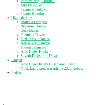
İdare ve Vergi Hukuku
Miras Hukuku
Tazminat Hukuku
Ticaret Hukuku
Hizmetlerimiz
Avukata Danışma
Boşanma Davası
Ceza Davası
Tazminat Davası
Fazla Mesai Davası
İzale-i Şuyu Davası
Kıdem Tazminatı
Araç Değer Kaybı
Soyadı Değiştirme Davası
Araçlar
Araç Değer Kaybı Hesaplama Robotu
Yıllık İzin Ücreti Hesaplama 2023 Robotu
İletişim