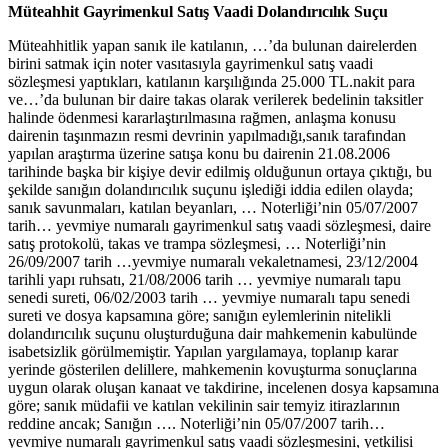
Müteahhit Gayrimenkul Satış Vaadi Dolandırıcılık Suçu
Müteahhitlik yapan sanık ile katılanın, …’da bulunan dairelerden
birini satmak için noter vasıtasıyla gayrimenkul satış vaadi
sözleşmesi yaptıkları, katılanın karşılığında 25.000 TL.nakit para
ve…’da bulunan bir daire takas olarak verilerek bedelinin taksitler
halinde ödenmesi kararlaştırılmasına rağmen, anlaşma konusu
dairenin taşınmazın resmi devrinin yapılmadığı,sanık tarafından
yapılan araştırma üzerine satışa konu bu dairenin 21.08.2006
tarihinde başka bir kişiye devir edilmiş olduğunun ortaya çıktığı, bu
şekilde sanığın dolandırıcılık suçunu işlediği iddia edilen olayda;
sanık savunmaları, katılan beyanları, … Noterliği’nin 05/07/2007
tarih… yevmiye numaralı gayrimenkul satış vaadi sözleşmesi, daire
satış protokolü, takas ve trampa sözleşmesi, … Noterliği’nin
26/09/2007 tarih …yevmiye numaralı vekaletnamesi, 23/12/2004
tarihli yapı ruhsatı, 21/08/2006 tarih … yevmiye numaralı tapu
senedi sureti, 06/02/2003 tarih … yevmiye numaralı tapu senedi
sureti ve dosya kapsamına göre; sanığın eylemlerinin nitelikli
dolandırıcılık suçunu oluşturduğuna dair mahkemenin kabulünde
isabetsizlik görülmemiştir. Yapılan yargılamaya, toplanıp karar
yerinde gösterilen delillere, mahkemenin kovuşturma sonuçlarına
uygun olarak oluşan kanaat ve takdirine, incelenen dosya kapsamına
göre; sanık müdafii ve katılan vekilinin sair temyiz itirazlarının
reddine ancak; Sanığın …. Noterliği’nin 05/07/2007 tarih…
yevmiye numaralı gayrimenkul satış vaadi sözleşmesini, yetkilisi