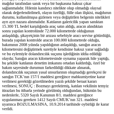
mağdur tarafından sanık veya bir başkasına haksız çıkar
sağlanmalıdır. Hilenin kandırıcı nitelikte olup olmadığı olaysal
olarak değerlendirilmeli, olayın özelliği, fiille olan ilişkisi, mağdurun
durumu, kullanılmışsa gizlenen veya değiştirilen belgenin nitelikleri
ayrı ayrı nazara alınmalıdır. Katılanın galericilik yapan sanıktan
15.300 TL bedel karşılığında araç satın aldığı, aracın alındıktan
sonra yapılan kontrolünde 72.000 kilometrede olduğunun
anlaşıldığı, şikayetçinin bir arızası sebebiyle aracı servise götürdüğü,
burada yapılan kontrolde aracın 100.000 kilometrede olduğu,
bakımının 2008 yılında yapıldığının anlaşıldığı, sanığın aracın
kilometresini değiştirmek suretiyle kendisine haksız yarar sağladığı
ve bu eylemiyle dolandırıcılık suçunu işlediğinin iddia edildiği
olayda; Sanığın aracın kilometresinde oynama yaparak hile yaptığı,
bu şekilde katılanın denetim imkanını ortadan kaldırdığı, özel bir
bakım sayesinde durumun farkedildiği dikkate alınarak,
dolandırıcılık suçunun yasal unsurlarının oluşmadığı gerekçesi ile
sanığın TCK’nın 157/1 maddesi gereğince mahkumiyetine karar
verilmesi gerektiği gözetilmeden yazılı şekilde beraat kararı
verilmesi, SONUÇ : Bozmayı gerektirmiş, katılan vekilinin temyiz
itirazları bu itibarla yerinde görülmüş olduğundan, hükmün bu
nedenlerle, 5320 Sayılı Kanunun 8/1. maddesi gereğince
uygulanması gereken 1412 Sayılı CMUK’nın 321. maddesi
uyarınca BOZULMASINA, 10.9.2014 tarihinde oybirliği ile karar
verildi.