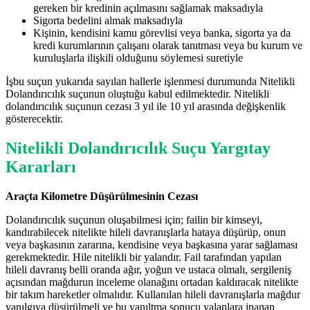
gereken bir kredinin açılmasını sağlamak maksadıyla
Sigorta bedelini almak maksadıyla
Kişinin, kendisini kamu görevlisi veya banka, sigorta ya da
kredi kurumlarının çalışanı olarak tanıtması veya bu kurum ve
kuruluşlarla ilişkili olduğunu söylemesi suretiyle
İşbu suçun yukarıda sayılan hallerle işlenmesi durumunda Nitelikli
Dolandırıcılık suçunun oluştuğu kabul edilmektedir. Nitelikli
dolandırıcılık suçunun cezası 3 yıl ile 10 yıl arasında değişkenlik
gösterecektir.
Nitelikli Dolandırıcılık Suçu Yargıtay
Kararları
Araçta Kilometre Düşürülmesinin Cezası
Dolandırıcılık suçunun oluşabilmesi için; failin bir kimseyi,
kandırabilecek nitelikte hileli davranışlarla hataya düşürüp, onun
veya başkasının zararına, kendisine veya başkasına yarar sağlaması
gerekmektedir. Hile nitelikli bir yalandır. Fail tarafından yapılan
hileli davranış belli oranda ağır, yoğun ve ustaca olmalı, sergileniş
açısından mağdurun inceleme olanağını ortadan kaldıracak nitelikte
bir takım hareketler olmalıdır. Kullanılan hileli davranışlarla mağdur
yanılgıya düşürülmeli ve bu yanıltma sonucu yalanlara inanan