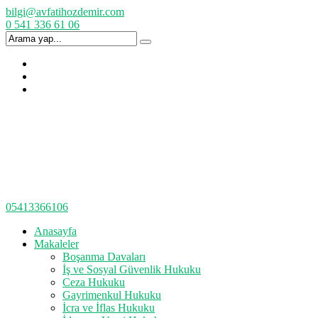
bilgi@avfatihozdemir.com
0 541 336 61 06
05413366106
Anasayfa
Makaleler
Boşanma Davaları
İş ve Sosyal Güvenlik Hukuku
Ceza Hukuku
Gayrimenkul Hukuku
İcra ve İflas Hukuku