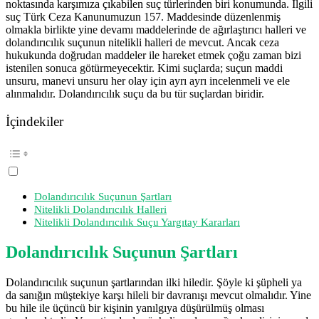
noktasında karşımıza çıkabilen suç türlerinden biri konumunda. İlgili
suç Türk Ceza Kanunumuzun 157. Maddesinde düzenlenmiş
olmakla birlikte yine devamı maddelerinde de ağırlaştırıcı halleri ve
dolandırıcılık suçunun nitelikli halleri de mevcut. Ancak ceza
hukukunda doğrudan maddeler ile hareket etmek çoğu zaman bizi
istenilen sonuca götürmeyecektir. Kimi suçlarda; suçun maddi
unsuru, manevi unsuru her olay için ayrı ayrı incelenmeli ve ele
alınmalıdır. Dolandırıcılık suçu da bu tür suçlardan biridir.
İçindekiler
Dolandırıcılık Suçunun Şartları
Nitelikli Dolandırıcılık Halleri
Nitelikli Dolandırıcılık Suçu Yargıtay Kararları
Dolandırıcılık Suçunun Şartları
Dolandırıcılık suçunun şartlarından ilki hiledir. Şöyle ki şüpheli ya
da sanığın müştekiye karşı hileli bir davranışı mevcut olmalıdır. Yine
bu hile ile üçüncü bir kişinin yanılgıya düşürülmüş olması