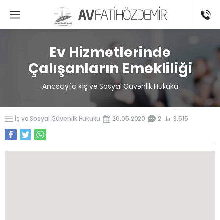
0541336
Ev Hizmetlerinde
Çalışanların Emekliliği
Anasayfa
»
İş ve Sosyal Güvenlik Hukuku
İş ve Sosyal Güvenlik Hukuku
26.05.2020
2
3.515