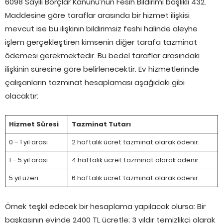
6098 Sayılı Borçlar Kanunu’nun Fesih Bildirimi başlıklı 432.
Maddesine göre taraflar arasında bir hizmet ilişkisi
mevcut ise bu ilişkinin bildirimsiz feshi halinde aleyhe
işlem gerçekleştiren kimsenin diğer tarafa tazminat
ödemesi gerekmektedir. Bu bedel taraflar arasındaki
ilişkinin süresine göre belirlenecektir. Ev hizmetlerinde
çalışanların tazminat hesaplaması aşağıdaki gibi
olacaktır:
Hizmet Süresi
Tazminat Tutarı
0 – 1 yıl arası
2 haftalık ücret tazminat olarak ödenir.
1 – 5 yıl arası
4 haftalık ücret tazminat olarak ödenir.
5 yıl üzeri
6 haftalık ücret tazminat olarak ödenir.
Örnek teşkil edecek bir hesaplama yapılacak olursa: Bir
başkasının evinde 2400 TL ücretle; 3 yıldır temizlikçi olarak