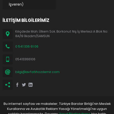
İşveren)
İLETİŞİM BİLGİLERİMİZ
Kılıçdede Mah. Ülkem Sok. Borkonut Niş İş Merkezi A Blok No:
8A/19 İlkadım/SAMSUN
0 541 336 61 06
05413366106
bilgi@avfatihozdemir.com
Bu internet sayfası ve makaleler, Türkiye Barolar Birliği'nin Meslek
Kurallarına ve Avukatlık Reklam Yasağı Yönetmeliği'ne uygun
şekilde hazırlanmıştır. Devamı:
Yasal Bilgilendirme
Her hakkı