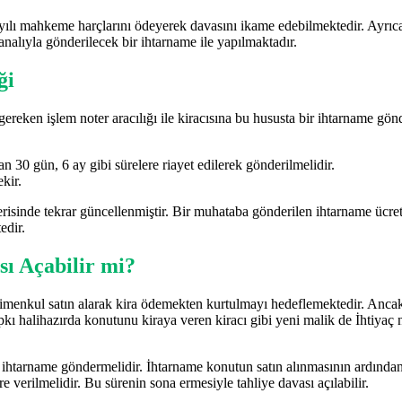
 yılı mahkeme harçlarını ödeyerek davasını ikame edebilmektedir. Ayrıc
analıyla gönderilecek bir ihtarname ile yapılmaktadır.
ği
ereken işlem noter aracılığı ile kiracısına bu hususta bir ihtarname g
an 30 gün, 6 ay gibi sürelere riayet edilerek gönderilmelidir.
kir.
çerisinde tekrar güncellenmiştir. Bir muhataba gönderilen ihtarname ücr
edir.
sı Açabilir mi?
rimenkul satın alarak kira ödemekten kurtulmayı hedeflemektedir. Ancak 
kı halihazırda konutunu kiraya veren kiracı gibi yeni malik de İhtiyaç ned
 ihtarname göndermelidir. İhtarname konutun satın alınmasının ardından 
re verilmelidir. Bu sürenin sona ermesiyle tahliye davası açılabilir.