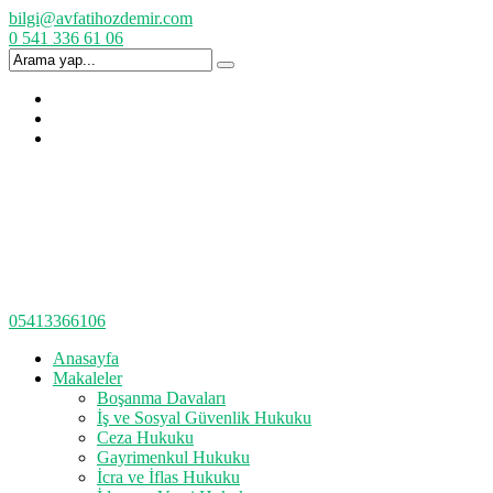
bilgi@avfatihozdemir.com
0 541 336 61 06
05413366106
Anasayfa
Makaleler
Boşanma Davaları
İş ve Sosyal Güvenlik Hukuku
Ceza Hukuku
Gayrimenkul Hukuku
İcra ve İflas Hukuku