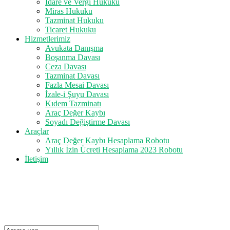
İdare ve Vergi Hukuku
Miras Hukuku
Tazminat Hukuku
Ticaret Hukuku
Hizmetlerimiz
Avukata Danışma
Boşanma Davası
Ceza Davası
Tazminat Davası
Fazla Mesai Davası
İzale-i Şuyu Davası
Kıdem Tazminatı
Araç Değer Kaybı
Soyadı Değiştirme Davası
Araçlar
Araç Değer Kaybı Hesaplama Robotu
Yıllık İzin Ücreti Hesaplama 2023 Robotu
İletişim