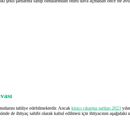
ıkı şekil şartlarına sahip olmalarından ötürü dava açmadan önce bir avuk
avası
onutlarını tahliye edebilmektedir. Ancak
kiracı çıkarma şartları 2023
yılın
e de ihtiyaç sahibi olarak kabul edilmesi için ihtiyacının aşağıdaki un