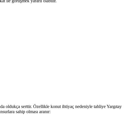
at ile görüşmek yararlı olabilir.
da oldukça serttir. Özellikle konut ihtiyaç nedeniyle tahliye Yargıtay
surlara sahip olması aranır: