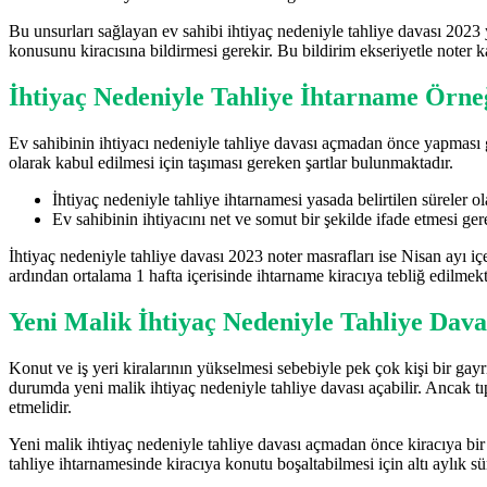
Bu unsurları sağlayan ev sahibi ihtiyaç nedeniyle tahliye davası 2023
konusunu kiracısına bildirmesi gerekir. Bu bildirim ekseriyetle noter k
İhtiyaç Nedeniyle Tahliye İhtarname Örne
Ev sahibinin ihtiyacı nedeniyle tahliye davası açmadan önce yapması g
olarak kabul edilmesi için taşıması gereken şartlar bulunmaktadır.
İhtiyaç nedeniyle tahliye ihtarnamesi yasada belirtilen süreler ol
Ev sahibinin ihtiyacını net ve somut bir şekilde ifade etmesi gere
İhtiyaç nedeniyle tahliye davası 2023 noter masrafları ise Nisan ayı i
ardından ortalama 1 hafta içerisinde ihtarname kiracıya tebliğ edilmekt
Yeni Malik İhtiyaç Nedeniyle Tahliye Dava
Konut ve iş yeri kiralarının yükselmesi sebebiyle pek çok kişi bir gay
durumda yeni malik ihtiyaç nedeniyle tahliye davası açabilir. Ancak tıp
etmelidir.
Yeni malik ihtiyaç nedeniyle tahliye davası açmadan önce kiracıya bir
tahliye ihtarnamesinde kiracıya konutu boşaltabilmesi için altı aylık sü