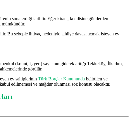
renin sona erdiği tarihtir. Eğer kiracı, kendisine gönderilen
ası mümkündür.
lir. Bu sebeple ihtiyaç nedeniyle tahliye davası açmak isteyen ev
menkul (konut, iş yeri) sayısının giderek arttığı Tekkeköy, İlkadım,
Mahkemelerinde görülür.
teyen ev sahiplerinin
Türk Borçlar Kanununda
belirtilen ve
de kabul edilmemesi ve mağdur olunması söz konusu olacaktır.
rları