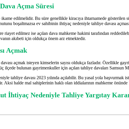
lı Dava Açma Süresi
 ikame edilmelidir. Bu süre genellikle kiracıya ihtarnamede gösterilen sü
konutunu boşaltmazsa ev sahibinin ihtiyaç nedeniyle tahliye davası açm
ere riayet edilmez ise açılan dava mahkeme hakimi tarafından reddedilebi
davanın akıbeti için oldukça önem arz etmektedir.
ası Açmak
 davası açmak isteyen kimselerin sayısı oldukça fazladır. Özellikle gayri
 üç ilçede bulunan gayrimenkuller için açılan tahliye davaları Samsun 
iyle tahliye davası 2023 yılında açılabilir. Bu yasal yola başvurmak is
ekir. Aksi halde mal sahiplerinin haklı olan iddialarının mahkeme önün
t İhtiyaç Nedeniyle Tahliye Yargıtay Kara