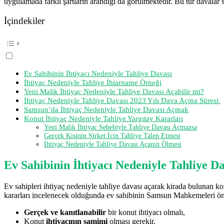
uygulamada farklı şartların arandığı da görülmektedir. Bu tür davalar s
İçindekiler
Ev Sahibinin İhtiyacı Nedeniyle Tahliye Davası
İhtiyaç Nedeniyle Tahliye İhtarname Örneği
Yeni Malik İhtiyaç Nedeniyle Tahliye Davası Açabilir mi?
İhtiyaç Nedeniyle Tahliye Davası 2023 Yılı Dava Açma Süresi
Samsun’da İhtiyaç Nedeniyle Tahliye Davası Açmak
Konut İhtiyaç Nedeniyle Tahliye Yargıtay Kararları
Yeni Malik İhtiyaç Sebebiyle Tahliye Davası Açmazsa
Gerçek Kişinin Şirket İçin Tahliye Talep Etmesi
İhtiyaç Nedeniyle Tahliye Davası Açanın Ölmesi
Ev Sahibinin İhtiyacı Nedeniyle Tahliye D
Ev sahipleri ihtiyaç nedeniyle tahliye davası açarak kirada bulunan k
kararları incelenecek olduğunda ev sahibinin Samsun Mahkemeleri önünd
Gerçek ve kanıtlanabilir
bir konut ihtiyacı olmalı,
Konut
ihtiyacının samimi
olması gerekir.