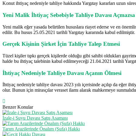
Konut ihtiyaç nedeniyle tahliye hakkında Yargıtay kararları uzun süre
Yeni Malik İhtiyaç Sebebiyle Tahliye Davası Açmazsa
Yeni malik eğer yasada belirtilen hususlara riayet ederse ve en önemli
edilir. Bu husus 25.05.2021 tarihli Yargıtay kararında kabul edilmiştir.
Gerçek Kişinin Şirket İçin Tahliye Talep Etmesi
Tüzel kişiler tıpkı gerçek kişilerde olduğu gibi sahibi oldukları gayrim
halde bu ihtiyaç talebinin kabul edilmeyeceği 21.04.2021 tarihli Yargıt
İhtiyaç Nedeniyle Tahliye Davası Açanın Ölmesi
İhtiyaç nedeniyle tahliye davası 2023 yılı içerisinde açılıp da eğer ih
olur. Bunun için mirasçılar veraset ilamı alarak mahkemeye sunmalıdır
Benzer Konular
İzale-i Şuyu Davası Satış Aşaması
Tarım Arazilerinde Önalım (Şufa) Hakkı