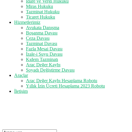
İdare ve Vergi Hukuku
Miras Hukuku
Tazminat Hukuku
Ticaret Hukuku
Hizmetlerimiz
Avukata Danışma
Boşanma Davası
Ceza Davası
Tazminat Davası
Fazla Mesai Davası
İzale-i Şuyu Davası
Kıdem Tazminatı
Araç Değer Kaybı
Soyadı Değiştirme Davası
Araçlar
Araç Değer Kaybı Hesaplama Robotu
Yıllık İzin Ücreti Hesaplama 2023 Robotu
İletişim