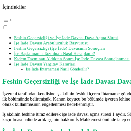
İçindekiler
Feshin Geçersizliği ve İşe İade Davası Dava Açma Süresi
İşe İade Davası Arabuluculuk Başvurusu
Feshin Geçersizliği (İşe İade) Davasının Sonuçları
İşe Başlatmama Tazminatı Nasıl Hesaplanır?
Kıdem Tazminatı Aldıktan Sonra İşe İade Davası Sonuçlanması
İşe İade Davası Yargıtay Kararları
İşe İade İhtarnamesi Nasıl Gönderilir?
Feshin Geçersizliği ve İşe İade Davası Da
İşvereni tarafından kendisine iş akdinin feshini içeren İhtarname gön
ilk bölümünde belirtmiştik. Kanun koyucu bu bölümde işveren lehine d
olarak kullanmasının engellenmesi hedeflenmiştir.
İş akdinin feshine itiraz edilerek işe iade davası açma süresi 1 aydır.
kaçırılması halinde artık işçinin hakkını İş Mahkemesi önünde talep 