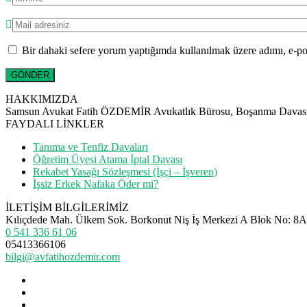
Bir dahaki sefere yorum yaptığımda kullanılmak üzere adımı, e-pos
HAKKIMIZDA
Samsun Avukat Fatih ÖZDEMİR Avukatlık Bürosu, Boşanma Davası, Ta
FAYDALI LİNKLER
Tanıma ve Tenfiz Davaları
Öğretim Üyesi Atama İptal Davası
Rekabet Yasağı Sözleşmesi (İşçi – İşveren)
İşsiz Erkek Nafaka Öder mi?
İLETİŞİM BİLGİLERİMİZ
Kılıçdede Mah. Ülkem Sok. Borkonut Niş İş Merkezi A Blok No: 
0 541 336 61 06
05413366106
bilgi@avfatihozdemir.com