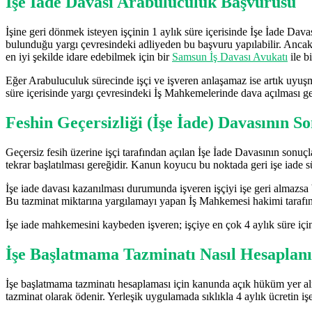
İşe İade Davası Arabuluculuk Başvurusu
İşine geri dönmek isteyen işçinin 1 aylık süre içerisinde İşe İade Da
bulunduğu yargı çevresindeki adliyeden bu başvuru yapılabilir. Ancak 
en iyi şekilde idare edebilmek için bir
Samsun İş Davası Avukatı
ile bi
Eğer Arabuluculuk sürecinde işçi ve işveren anlaşamaz ise artık uyuş
süre içerisinde yargı çevresindeki İş Mahkemelerinde dava açılması ge
Feshin Geçersizliği (İşe İade) Davasının S
Geçersiz fesih üzerine işçi tarafından açılan İşe İade Davasının sonuçl
tekrar başlatılması gereğidir. Kanun koyucu bu noktada geri işe iade sü
İşe iade davası kazanılması durumunda işveren işçiyi işe geri almazsa 
Bu tazminat miktarına yargılamayı yapan İş Mahkemesi hakimi tarafında
İşe iade mahkemesini kaybeden işveren; işçiye en çok 4 aylık süre içi
İşe Başlatmama Tazminatı Nasıl Hesaplan
İşe başlatmama tazminatı hesaplaması için kanunda açık hüküm yer alma
tazminat olarak ödenir. Yerleşik uygulamada sıklıkla 4 aylık ücretin i