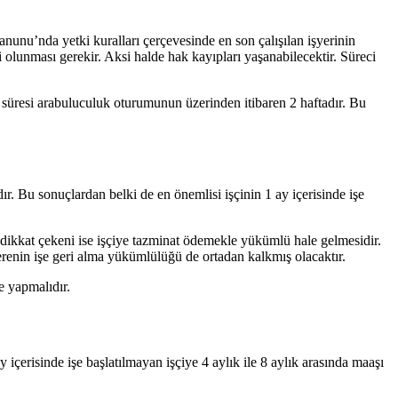
unu’nda yetki kuralları çerçevesinde en son çalışılan işyerinin
olunması gerekir. Aksi halde hak kayıpları yaşanabilecektir. Süreci
süresi arabuluculuk oturumunun üzerinden itibaren 2 haftadır. Bu
ır. Bu sonuçlardan belki de en önemlisi işçinin 1 ay içerisinde işe
n dikkat çekeni ise işçiye tazminat ödemekle yükümlü hale gelmesidir.
erenin işe geri alma yükümlülüğü de ortadan kalkmış olacaktır.
e yapmalıdır.
çerisinde işe başlatılmayan işçiye 4 aylık ile 8 aylık arasında maaşı