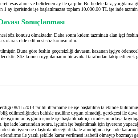
reti esas alınır ve belirlenen ay ile çarpılır. Bu bedele faiz, yargılama g
an 1 ay içerisinde işe başlatılmazsa toplam 10.000,00 TL işe iade tazmi
 Davası Sonuçlanması
mesi söz konusu olmaktadır. Daha sonra kıdem tazminatı alan işçi feshin 
ız olarak elde edilmesi söz konusu olur.
tilmiştir. Buna göre feshin geçersizliği davasını kazanan işçiye ödenecek
bilecektir. Söz konusu uygulamanın bir avukat tarafından takip edilerek
önderdiği 08/11/2013 tarihli ihtarname ile işe başlatılma talebinde bulunm
ebliğ edilmediğinden bahisle usulüne uygun olmadığı gerekçesi ile dava 
de işçinin on iş günü içinde işe başlatılmak için iradesini ortaya koydu
lduğu, işe iade kararından sonra, işçinin işe başlatılmak için işverene ya
radesinin işverene ulaştırılabileceği dikkate alındığında işe iade kararınd
erlendirme ile yazılı şekilde karar verilmesi isabetli olmayıp bozmayı 