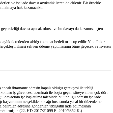
iderleri ve işe iade davası avukatlık ücreti de eklenir. Bir örnekle
natı almaya hak kazanacaktır.
geçersizliği davası açacak olursa ve bu davayı da kazanırsa işten
 aylık ücretlerden aldığı tazminat bedeli mahsup edilir. Yine İhbar
 gerçekleştirilmesi sehven ödeme yapılmasının öüne geçecek ve işveren
uş ancak ihtarname adresin kapalı olduğu gerekçesi ile tebliğ
konusu iş güvencesi tazminatı ile boşta geçen süreye ait en çok dört
ğu, davacının işe başlatılma talebinde bulunduğu adresin işe iade
pacağı başvurunun ne şekilde olacağı hususunda yasal bir düzenleme
a belirtilen adresine gönderilen tebligatın iade edilmesinin
gerektirmiştir. (22. HD 2017/21099 E. 2019/6852 K.)