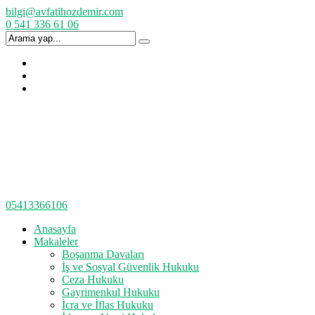
bilgi@avfatihozdemir.com
0 541 336 61 06
05413366106
Anasayfa
Makaleler
Boşanma Davaları
İş ve Sosyal Güvenlik Hukuku
Ceza Hukuku
Gayrimenkul Hukuku
İcra ve İflas Hukuku