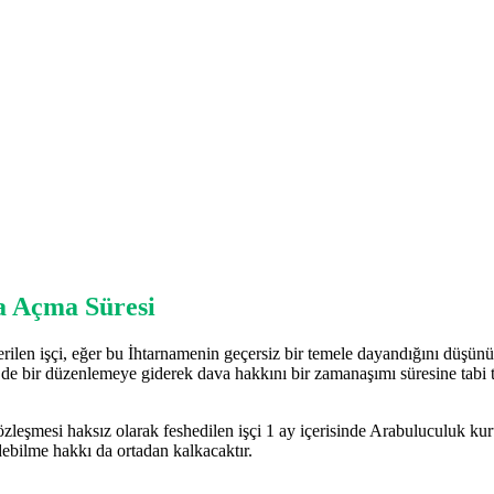
va Açma Süresi
derilen işçi, eğer bu İhtarnamenin geçersiz bir temele dayandığını düşü
e bir düzenlemeye giderek dava hakkını bir zamanaşımı süresine tabi t
 Sözleşmesi haksız olarak feshedilen işçi 1 ay içerisinde Arabuluculuk k
edebilme hakkı da ortadan kalkacaktır.