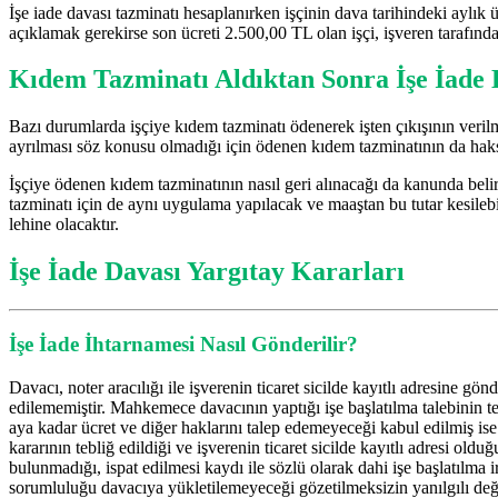
İşe iade davası tazminatı hesaplanırken işçinin dava tarihindeki aylık üc
açıklamak gerekirse son ücreti 2.500,00 TL olan işçi, işveren tarafınd
Kıdem Tazminatı Aldıktan Sonra İşe İade
Bazı durumlarda işçiye kıdem tazminatı ödenerek işten çıkışının veril
ayrılması söz konusu olmadığı için ödenen kıdem tazminatının da haks
İşçiye ödenen kıdem tazminatının nasıl geri alınacağı da kanunda belir
tazminatı için de aynı uygulama yapılacak ve maaştan bu tutar kesile
lehine olacaktır.
İşe İade Davası Yargıtay Kararları
İşe İade İhtarnamesi Nasıl Gönderilir?
Davacı, noter aracılığı ile işverenin ticaret sicilde kayıtlı adresine g
edilememiştir. Mahkemece davacının yaptığı işe başlatılma talebinin t
aya kadar ücret ve diğer haklarını talep edemeyeceği kabul edilmiş ise 
kararının tebliğ edildiği ve işverenin ticaret sicilde kayıtlı adresi o
bulunmadığı, ispat edilmesi kaydı ile sözlü olarak dahi işe başlatılma i
sorumluluğu davacıya yükletilemeyeceği gözetilmeksizin yanılgılı değ