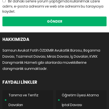
Bir dahaki sefere yorum yaptığımda kullanılmak üzere
adımı, e-posta adresimi ve web site adresimi bu tarayıcıya
kaydet.
HAKKIMIZDA
Samsun Avukat Fatih ÖZDEMİR Avukatlık Bürosu, Boşanma
Davası, Tazminat Davası, Miras Davası, İş Davaları, KVKK
Danışmanlık Hizmeti gibi alanlarda müvekkillerine
danışmanlık sunmaktadır.
FAYDALI LİNKLER
Tanıma ve Tenfiz
Öğretim Üyesi Atama
Davaları
İptal Davası