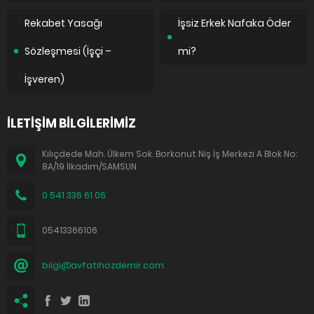
Rekabet Yasağı
İşsiz Erkek Nafaka Öder
Sözleşmesi (İşçi –
mi?
İşveren)
İLETİŞİM BİLGİLERİMİZ
Kılıçdede Mah. Ülkem Sok. Borkonut Niş İş Merkezi A Blok No:
8A/19 İlkadım/SAMSUN
0 541 336 61 06
05413366106
bilgi@avfatihozdemir.com