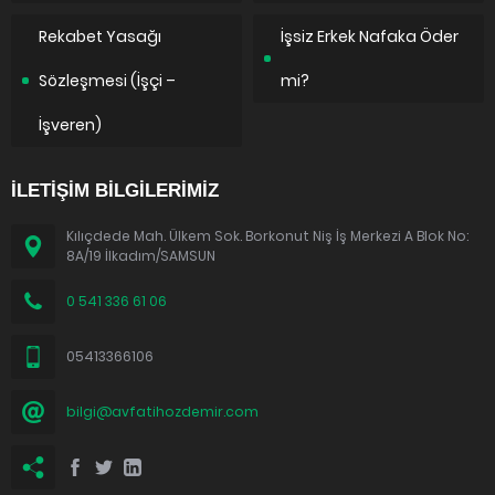
Rekabet Yasağı
İşsiz Erkek Nafaka Öder
Sözleşmesi (İşçi –
mi?
İşveren)
İLETİŞİM BİLGİLERİMİZ
Kılıçdede Mah. Ülkem Sok. Borkonut Niş İş Merkezi A Blok No:
8A/19 İlkadım/SAMSUN
0 541 336 61 06
05413366106
bilgi@avfatihozdemir.com