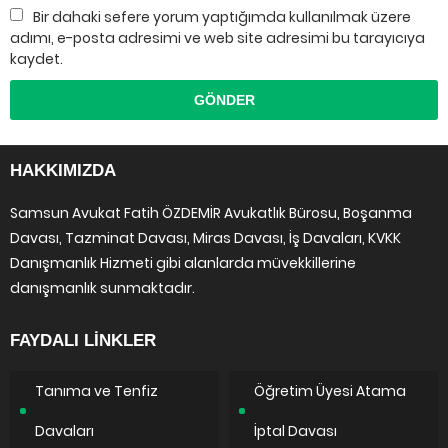
Bir dahaki sefere yorum yaptığımda kullanılmak üzere
adımı, e-posta adresimi ve web site adresimi bu tarayıcıya
kaydet.
HAKKIMIZDA
Samsun Avukat Fatih ÖZDEMİR Avukatlık Bürosu, Boşanma
Davası, Tazminat Davası, Miras Davası, İş Davaları, KVKK
Danışmanlık Hizmeti gibi alanlarda müvekkillerine
danışmanlık sunmaktadır.
FAYDALI LİNKLER
Tanıma ve Tenfiz
Öğretim Üyesi Atama
Davaları
İptal Davası