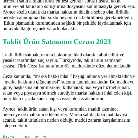
nereden satın aldığını ibraz etmesi gerekir. İbraz hususu taklit
ürünlere ait faturanın soruşturma dosyasına sunulmasıyla gerçekleşir.
Ayrıca sözlü olarak da marka hakkının ihlaline sebep olan ürünün
nereden alındığına dair sözlü beyanın da belirtilmesi gerekmektedir.
Etkin pişmanlık kurumundan sağlıklı bir şekilde faydalanmak için
bir avukatla görüşmek yararlı olacaktır.
Taklit Ürün Satmanın Cezası 2023
Taklit ürün satmak, marka hakkının ihlali olarak kabul edilir ve
yasalar tarafından suç sayılır. Türkiye’de, taklit ürün satmanın
cezası, Türk Ceza Kanunu’nun 61. maddesinde düzenlenmektedir.
Ceza kanunda, “marka hakkı ihlali” başlığı altında yer almaktadır ve
“marka hakkının çiğnenmesi” suçunu tanımlamaktadır. Bu maddeye
göre, başkasına ait bir markayı kullanarak mal veya hizmet sunan,
satan veya piyasaya sürmek suretiyle marka hakkını ihlal eden kişi,
bir yıldan üç yıla kadar hapis cezası ile cezalandırılır.
Ayrıca, taklit ürün satan kişi veya kurumlar, maddi tazminat
ödemeye de mahkum edilebilirler. Marka sahibi, tazminat davası
açarak, taklit ürünlerin neden olduğu maddi zararın karşılanmasını
talep edebilir.