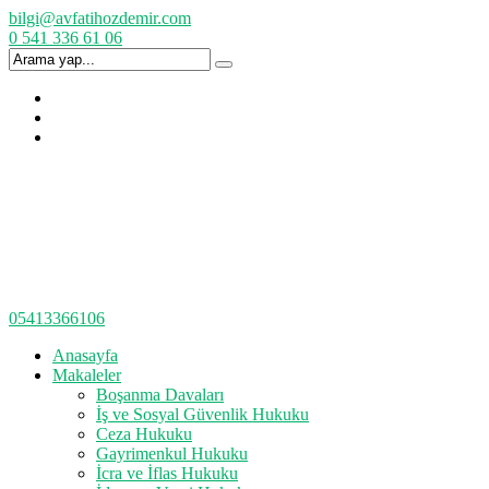
bilgi@avfatihozdemir.com
0 541 336 61 06
05413366106
Anasayfa
Makaleler
Boşanma Davaları
İş ve Sosyal Güvenlik Hukuku
Ceza Hukuku
Gayrimenkul Hukuku
İcra ve İflas Hukuku