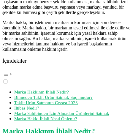
başkasının markayı benzer şekilde kullanması, marka sahibinin izni
olmadan marka adına başvuru yapması veya markayı yanıltıcı bir
şekilde kullanması gibi çeşitli şekillerde gerçekleşebilir.
Marka hakkı, bir işletmenin markasını koruması için son derece
önemlidir. Marka hakkı, bir markanın tescil edilmesi ile elde edilir ve
bir marka sahibinin, işaretini korumak için yasal haklara sahip
olmasını sağlar. Bu haklar, marka sahibinin, işareti kullanarak ürün
veya hizmetlerini tanıtma hakkını ve bu işareti başkalarının
kullanmasını önleme hakkını içerir.
İçindekiler
Marka Hakkının İhlali Nedir?
Bilmeden Taklit Ürün Satmak Suç mudur?
Taklit Ürün Satmanın Cezası 2023
İltibas Nedir?
Marka Sahibinden İzin Almadan Ürünlerini Satmak
Marka Hakkı İhlali Nasıl Önlenir?
Marka Hakkının İhlali Nedir?