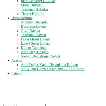
İdare ve Vergi Hukuku
Miras Hukuku
Tazminat Hukuku
Ticaret Hukuku
Hizmetlerimiz
Avukata Danışma
Boşanma Davası
Ceza Davası
Tazminat Davası
Fazla Mesai Davası
İzale-i Şuyu Davası
Kıdem Tazminatı
Araç Değer Kaybı
Soyadı Değiştirme Davası
Araçlar
Araç Değer Kaybı Hesaplama Robotu
Yıllık İzin Ücreti Hesaplama 2023 Robotu
İletişim