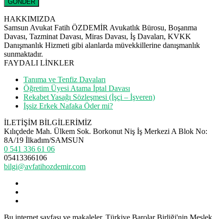
HAKKIMIZDA
Samsun Avukat Fatih ÖZDEMİR Avukatlık Bürosu, Boşanma
Davası, Tazminat Davası, Miras Davası, İş Davaları, KVKK
Danışmanlık Hizmeti gibi alanlarda müvekkillerine danışmanlık
sunmaktadır.
FAYDALI LİNKLER
Tanıma ve Tenfiz Davaları
Öğretim Üyesi Atama İptal Davası
Rekabet Yasağı Sözleşmesi (İşçi – İşveren)
İşsiz Erkek Nafaka Öder mi?
İLETİŞİM BİLGİLERİMİZ
Kılıçdede Mah. Ülkem Sok. Borkonut Niş İş Merkezi A Blok No:
8A/19 İlkadım/SAMSUN
0 541 336 61 06
05413366106
bilgi@avfatihozdemir.com
Bu internet sayfası ve makaleler, Türkiye Barolar Birliği'nin Meslek