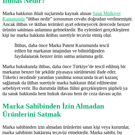
İltibas Nedir?
Marka hakkının ihlali suçlarında kaynak alınan
Sınai Mülkiyet
Kanununda
“iltibas nedir” sorusunun cevabı doğrudan verilmemiştir.
Ancak iltibas ve iktibas terimleri ayırt edemeyecek derecede benzer
ürünün satılması anlamına gelmektedir. Bu eylemleri gerçekleştiren
kişi ise marka hakkına iktibas suretiyle tecavüz etmiş olur.
İltibas, daha önce Marka Patent Kurumunda tescil
edilen bir markanın imajından ve bilinirliğinden
faydalanarak benzer ürün satma anlamına gelir.
Marka hukukunda iltibas, daha önce Türkiye’de tescil edilmiş bir
markanın benzer bir şekilde piyasaya sürülmesini ifade eder.
Tüketici nezdinde yaratılan yanıltma sonucunda ticari kazanç
sağlamak da iltibas suretiyle marka hakkının ihlal edilmesine
sebebiyet verir. Bu durumda iltibas fiilini gerçekleştiren şüpheli ya
da sanık hakkında hem hukuk davası hem de ceza davası açılır.
Marka Sahibinden İzin Almadan
Ürünlerini Satmak
Marka sahibinden izin almadan ürünlerini satan kişi veya kurumlar,
marka sahibinin haklarına tecavüz etmektedir. Marka sahibi, bu