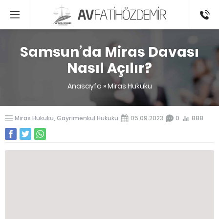
0541336
Samsun’da Miras Davası
Nasıl Açılır?
Anasayfa
»
Miras Hukuku
Miras Hukuku
,
Gayrimenkul Hukuku
05.09.2023
0
888