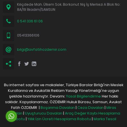
Kılıçdede Mah. Ülkem Sok. Borkonut Niş İş Merkezi A Blok No:
8A/19 İlkadım/SAMSUN
0 541 336 61 06
05413366106
bilgi@avfatihozdemir.com
Bu internet sayfası ve makaleler, Türkiye Barolar Birliği'nin Meslek
Kurallarına ve Avukatlık Reklam Yasağı Yönetmeliği'ne uygun
şekilde hazırlanmıştır. Devamı:
Yasal Bilgilendirme
Her hakkı
saklıdır. Kopyalanamaz. ÖZDEMİR Hukuk Bürosu, Samsun, Avukat
Fatih ÖZDEMİR |
Boşanma Davaları
|
Ceza Davaları
|
Miras
Davaları
|
Uyuşturucu Davaları
|
Araç Değer Kaybı Hesaplama
Robotu
|
Yıllık İzin Ücreti Hesaplama Robotu
|
Marka Tescil