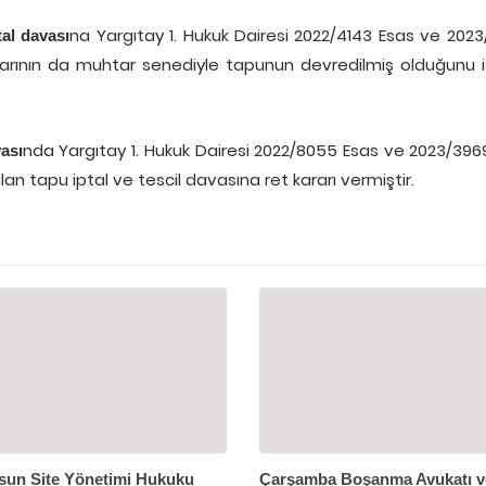
na Yargıtay 1. Hukuk Dairesi 2022/4143 Esas ve 202
tal davası
nlarının da muhtar senediyle tapunun devredilmiş olduğunu 
nda Yargıtay 1. Hukuk Dairesi 2022/8055 Esas ve 2023/3969 
ası
an tapu iptal ve tescil davasına ret kararı vermiştir.
un Site Yönetimi Hukuku
Çarşamba Boşanma Avukatı v