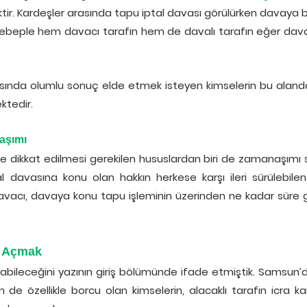
tir. Kardeşler arasında tapu iptal davası görülürken davaya
. Bu sebeple hem davacı tarafın hem de davalı tarafın eğer da
asında olumlu sonuç elde etmek isteyen kimselerin bu alanda
ktedir.
aşımı
 dikkat edilmesi gerekilen hususlardan biri de zamanaşımı s
davasına konu olan hakkın herkese karşı ileri sürülebilen
vacı, davaya konu tapu işleminin üzerinden ne kadar süre 
ı Açmak
labileceğini yazının giriş bölümünde ifade etmiştik. Samsun’
 özellikle borcu olan kimselerin, alacaklı tarafın icra kan