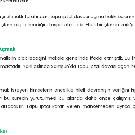
 konusu olur.
rşı alacaklı tarafından tapu iptal davası açma hakkı bulunma
r işlem olup olmadığını tespit etmelidir. Hileli bir işlemin var
 Açmak
timallerin olabileceğini makale genelinde ifade etmiştik. Bu
nmaktadır. Yani aslında Samsun’da tapu iptal davası açan herk
 isteyen kimselerin öncelikle hileli davranışın varlığını is
r. Tüm bu sürecin yürütülmesi bu alanda daha önce çalışmış
de artacaktır. Tapu iptal kararı veren mahkemeden ayrıca
arı