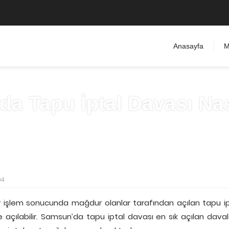
Anasayfa
M
a Tapu İptal Davası Nası
Anasayfa
»
Gayrimenkul Hukuku
94
r işlem sonucunda mağdur olanlar tarafından açılan tapu i
de açılabilir. Samsun’da tapu iptal davası en sık açılan dava