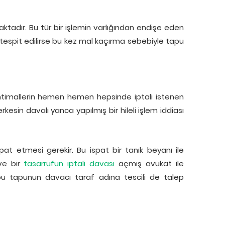
ktadır. Bu tür bir işlemin varlığından endişe eden
lığı tespit edilirse bu kez mal kaçırma sebebiyle tapu
 ihtimallerin hemen hemen hepsinde iptali istenen
esin davalı yanca yapılmış bir hileli işlem iddiası
pat etmesi gerekir. Bu ispat bir tanık beyanı ile
 ve bir
tasarrufun iptali davası
açmış avukat ile
 bu tapunun davacı taraf adına tescili de talep