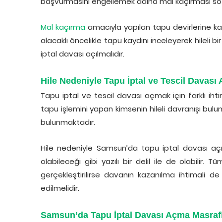
başvurmasını engellemek adına mal kaçırması söz
Mal kaçırma
amacıyla yapılan tapu devirlerine ka
alacaklı öncelikle tapu kaydını inceleyerek hileli bi
iptal davası açılmalıdır.
Hile Nedeniyle Tapu İptal ve Tescil Davası
Tapu iptal ve tescil davası açmak için farklı ih
tapu işlemini yapan kimsenin hileli davranışı bulu
bulunmaktadır.
Hile nedeniyle Samsun’da tapu iptal davası açmak
olabileceği gibi yazılı bir delil ile de olabili
gerçekleştirilirse davanın kazanılma ihtimali 
edilmelidir.
Samsun’da Tapu İptal Davası Açma Masrafl