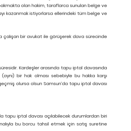
 bakmakta olan hakim, taraflarca sunulan belge ve
vayı kazanmak istiyorlarsa ellerindeki tüm belge ve
 çalışan bir avukat ile görüşerek dava sürecinde
üresidir. Kardeşler arasında tapu iptal davasında
 (ayni) bir hak olması sebebiyle bu hakka karşı
geçmiş olursa olsun Samsun’da tapu iptal davası
da tapu iptal davası açılabilecek durumlardan biri
alıyla bu borcu tahsil etmek için satış suretine