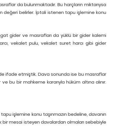
aflar da bulunmaktadır. Bu harçların miktarıysa
değeri belirler. İptali istenen tapu işlemine konu
igat gider ve masrafları da yüklü bir gider kalemi
ı, vekalet pulu, vekalet suret harcı gibi gider
nde ifade etmiştik. Dava sonunda ise bu masraflar
r ve bu bir mahkeme kararıyla hüküm altına alınır.
n tapu işlemine konu taşınmazın bedeline, davanın
k bir mesai isteyen davalardan olmaları sebebiyle