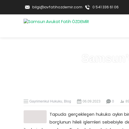
bilgi@avfatihozdemir.com
0 541 336 61 06
Samsun’d
Gayrimenkul Hukuku
,
Blog
06.09.2023
0
8
Tapuda gerçekleşen hukuka aykırı bi
borçlunun hileli işlemleri sebebiyle 