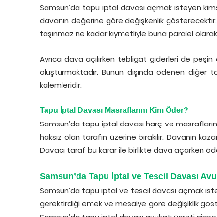
Samsun’da tapu iptal davası açmak isteyen kims
davanın değerine göre değişkenlik gösterecektir. 
taşınmaz ne kadar kıymetliyle buna paralel olarak
Ayrıca dava açılırken tebligat giderleri de peşin
oluşturmaktadır. Bunun dışında ödenen diğer ta
kalemleridir.
Tapu İptal Davası Masraflarını Kim Öder?
Samsun’da tapu iptal davası harç ve masraflarını
haksız olan tarafın üzerine bırakılır. Davanın ka
Davacı taraf bu karar ile birlikte dava açarken öde
Samsun’da Tapu İptal ve Tescil Davası Avu
Samsun’da tapu iptal ve tescil davası açmak iste
gerektirdiği emek ve mesaiye göre değişiklik gös
Samsun’da tapu iptal davası avukatı ücreti nispe