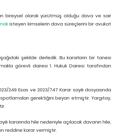
ın bireysel olarak yürütmüş olduğu dava ve sair
mak
isteyen kimselerin dava süreçlerini bir avukat
ağıdaki şekilde derledik. Bu kararların bir tanesi
makla görevli dairesi 1. Hukuk Dairesi tarafından
023/249 Esas ve 2023/747 Karar sayılı dosyasında
ispatlamaları gerektiğini beyan etmiştir. Yargıtay,
ir.
ılı kararında hile nedeniyle açılacak davanın hile,
n reddine karar vermiştir.