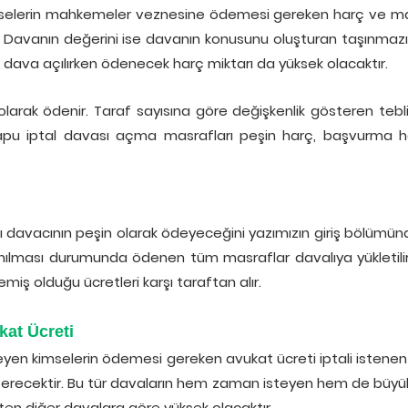
elerin mahkemeler veznesine ödemesi gereken harç ve masr
Davanın değerini ise davanın konusunu oluşturan taşınmazın 
 dava açılırken ödenecek harç miktarı da yüksek olacaktır.
 olarak ödenir. Taraf sayısına göre değişkenlik gösteren tebl
pu iptal davası açma masrafları peşin harç, başvurma harc
 davacının peşin olarak ödeyeceğini yazımızın giriş bölümü
zanılması durumunda ödenen tüm masraflar davalıya yükletili
miş olduğu ücretleri karşı taraftan alır.
kat Ücreti
yen kimselerin ödemesi gereken avukat ücreti iptali istene
terecektir. Bu tür davaların hem zaman isteyen hem de büyü
ten diğer davalara göre yüksek olacaktır.