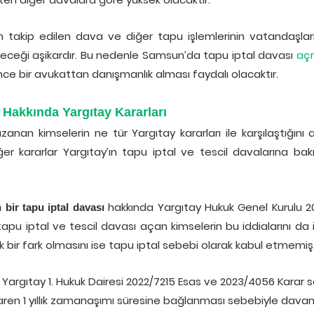
 takip edilen dava ve diğer tapu işlemlerinin vatandaşlar
yeceği aşikardır. Bu nedenle Samsun’da tapu iptal davası
aç
e bir avukattan danışmanlık alması faydalı olacaktır.
Hakkında Yargıtay Kararları
n kimselerin ne tür Yargıtay kararları ile karşılaştığını aş
er kararlar Yargıtay’ın tapu iptal ve tescil davalarına bak
hakkında Yargıtay Hukuk Genel Kurulu 2
 bir tapu iptal davası
 tapu iptal ve tescil davası açan kimselerin bu iddialarını da 
 bir fark olmasını ise tapu iptal sebebi olarak kabul etmemişt
argıtay 1. Hukuk Dairesi 2022/7215 Esas ve 2023/4056 Karar say
ren 1 yıllık zamanaşımı süresine bağlanması sebebiyle davanı