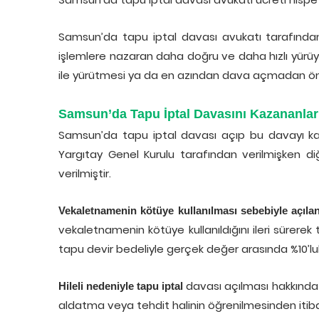
Samsun’da tapu iptal davası avukatı tarafından
işlemlere nazaran daha doğru ve daha hızlı yürü
ile yürütmesi ya da en azından dava açmadan önc
Samsun’da Tapu İptal Davasını Kazananlar 
Samsun’da tapu iptal davası açıp bu davayı kazana
Yargıtay Genel Kurulu tarafından verilmişken diğ
verilmiştir.
Vekaletnamenin kötüye kullanılması sebebiyle açılan
vekaletnamenin kötüye kullanıldığını ileri sürerek
tapu devir bedeliyle gerçek değer arasında %10’luk
davası açılması hakkında Y
Hileli nedeniyle tapu iptal
aldatma veya tehdit halinin öğrenilmesinden itiba