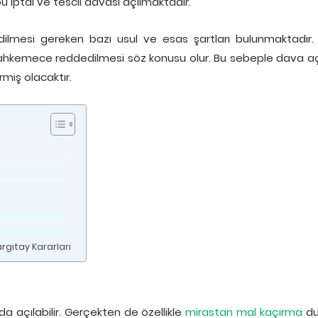
pu iptal ve tescil davası açılmaktadır.
dilmesi gereken bazı usul ve esas şartları bulunmaktadır.
 mahkemece reddedilmesi söz konusu olur. Bu sebeple dava a
miş olacaktır.
gıtay Kararları
 açılabilir. Gerçekten de özellikle
mirastan mal kaçırma
du