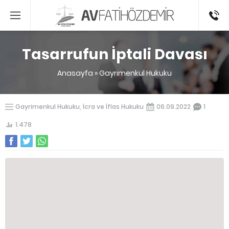
0541336
Tasarrufun İptali Davası
Anasayfa
»
Gayrimenkul Hukuku
Gayrimenkul Hukuku
,
İcra ve İflas Hukuku
06.09.2022
1
1.478