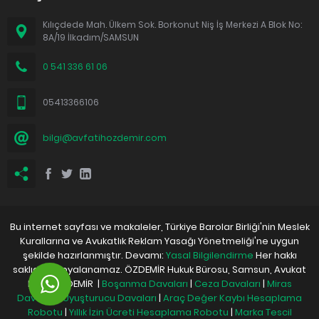
Kılıçdede Mah. Ülkem Sok. Borkonut Niş İş Merkezi A Blok No:
8A/19 İlkadım/SAMSUN
0 541 336 61 06
05413366106
bilgi@avfatihozdemir.com
Bu internet sayfası ve makaleler, Türkiye Barolar Birliği'nin Meslek
Kurallarına ve Avukatlık Reklam Yasağı Yönetmeliği'ne uygun
şekilde hazırlanmıştır. Devamı:
Yasal Bilgilendirme
Her hakkı
saklıdır. Kopyalanamaz. ÖZDEMİR Hukuk Bürosu, Samsun, Avukat
Fatih ÖZDEMİR |
Boşanma Davaları
|
Ceza Davaları
|
Miras
Davaları
|
Uyuşturucu Davaları
|
Araç Değer Kaybı Hesaplama
Robotu
|
Yıllık İzin Ücreti Hesaplama Robotu
|
Marka Tescil