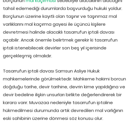
borçlunun
mal kaçırması
sebebiyle alacaklının alacağını
tahsil edemediği durumlarda başvurduğu hukuki yoldur.
Borçlunun üzerine kayıtlı olan taşınır ve taşınmaz mal
varlıklarını mal kaçırma gayesi ile üçüncü kişilere
devretmesi halinde alacaklı tasarrufun iptali davası
açabilir. Ancak önemle belirtmek gerekir ki tasarrufun
iptali istenebilecek devirler son beş yıl içerisinde
gerçekleşmiş olmalıdır.
Tasarrufun iptali davası Samsun Asliye Hukuk
mahkemelerinde görülmektedir. Mahkeme hakimi borcun
doğduğu tarihe, devir tarihine, devrin kime yapıldığına ve
devir bedeline ilişkin unsurları birlikte değerlendirerek bir
karara varır. Muvazaa nedeniyle tasarrufun iptaline
hükmedilmesi durumunda artık devredilen mal varlığının
eski sahibinin üzerine dönmesi söz konusu olur.