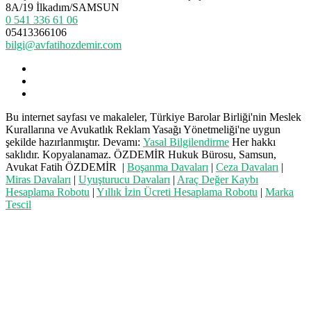
8A/19 İlkadım/SAMSUN
0 541 336 61 06
05413366106
bilgi@avfatihozdemir.com
Bu internet sayfası ve makaleler, Türkiye Barolar Birliği'nin Meslek
Kurallarına ve Avukatlık Reklam Yasağı Yönetmeliği'ne uygun
şekilde hazırlanmıştır. Devamı:
Yasal Bilgilendirme
Her hakkı
saklıdır. Kopyalanamaz. ÖZDEMİR Hukuk Bürosu, Samsun,
Avukat Fatih ÖZDEMİR |
Boşanma Davaları
|
Ceza Davaları
|
Miras Davaları
|
Uyuşturucu Davaları
|
Araç Değer Kaybı
Hesaplama Robotu
|
Yıllık İzin Ücreti Hesaplama Robotu
|
Marka
Tescil