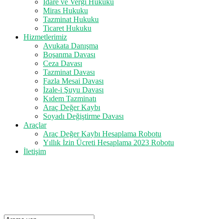
İdare ve Vergi Hukuku
Miras Hukuku
Tazminat Hukuku
Ticaret Hukuku
Hizmetlerimiz
Avukata Danışma
Boşanma Davası
Ceza Davası
Tazminat Davası
Fazla Mesai Davası
İzale-i Şuyu Davası
Kıdem Tazminatı
Araç Değer Kaybı
Soyadı Değiştirme Davası
Araçlar
Araç Değer Kaybı Hesaplama Robotu
Yıllık İzin Ücreti Hesaplama 2023 Robotu
İletişim