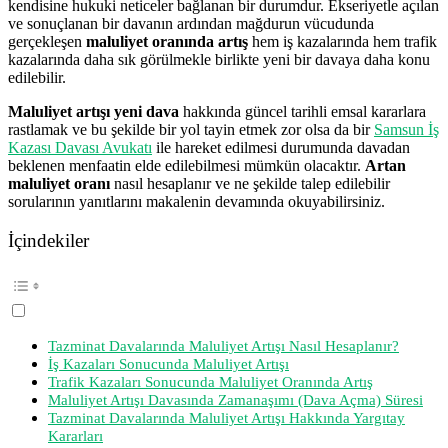
kendisine hukuki neticeler bağlanan bir durumdur. Ekseriyetle açılan
ve sonuçlanan bir davanın ardından mağdurun vücudunda
gerçekleşen
maluliyet oranında artış
hem iş kazalarında hem trafik
kazalarında daha sık görülmekle birlikte yeni bir davaya daha konu
edilebilir.
Maluliyet artışı yeni dava
hakkında güncel tarihli emsal kararlara
rastlamak ve bu şekilde bir yol tayin etmek zor olsa da bir
Samsun İş
Kazası Davası Avukatı
ile hareket edilmesi durumunda davadan
beklenen menfaatin elde edilebilmesi mümkün olacaktır.
Artan
maluliyet oranı
nasıl hesaplanır ve ne şekilde talep edilebilir
sorularının yanıtlarını makalenin devamında okuyabilirsiniz.
İçindekiler
Tazminat Davalarında Maluliyet Artışı Nasıl Hesaplanır?
İş Kazaları Sonucunda Maluliyet Artışı
Trafik Kazaları Sonucunda Maluliyet Oranında Artış
Maluliyet Artışı Davasında Zamanaşımı (Dava Açma) Süresi
Tazminat Davalarında Maluliyet Artışı Hakkında Yargıtay
Kararları