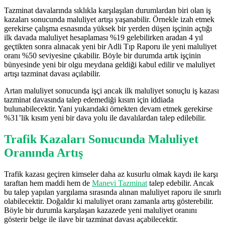
Tazminat davalarında sıklıkla karşılaşılan durumlardan biri olan iş
kazaları sonucunda maluliyet artışı yaşanabilir. Örnekle izah etmek
gerekirse çalışma esnasında yüksek bir yerden düşen işçinin açtığı
ilk davada maluliyet hesaplaması %19 gelebilirken aradan 4 yıl
geçtikten sonra alınacak yeni bir Adli Tıp Raporu ile yeni maluliyet
oranı %50 seviyesine çıkabilir. Böyle bir durumda artık işçinin
bünyesinde yeni bir olgu meydana geldiği kabul edilir ve maluliyet
artışı tazminat davası açılabilir.
Artan maluliyet sonucunda işçi ancak ilk maluliyet sonuçlu iş kazası
tazminat davasında talep edemediği kısım için iddiada
bulunabilecektir. Yani yukarıdaki örnekten devam etmek gerekirse
%31’lik kısım yeni bir dava yolu ile davalılardan talep edilebilir.
Trafik Kazaları Sonucunda Maluliyet
Oranında Artış
Trafik kazası geçiren kimseler daha az kusurlu olmak kaydı ile karşı
taraftan hem maddi hem de
Manevi Tazminat
talep edebilir. Ancak
bu talep yapılan yargılama sırasında alınan maluliyet raporu ile sınırlı
olabilecektir. Doğaldır ki maluliyet oranı zamanla artış gösterebilir.
Böyle bir durumla karşılaşan kazazede yeni maluliyet oranını
gösterir belge ile ilave bir tazminat davası açabilecektir.