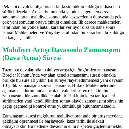
Pek tabi davalı tarafça ortada bir kesin hüküm olduğu iddiası ileri
sürülebilecektir. Ancak bu noktada yapılması gereken
elzem
savunma, artan maluliyet sonucunda kazazedenin dünyasında pek
çok yeni sonucun ortaya çıktığı olmalıdır. İlk derece mahkemeleri
tarafından bu yönde hatalı kararlar veriliyor olsa da daha sonra
İstinaf Mahkemeleri ve Yargıtay tarafından bu kararların bozulduğu
ile karşılaşılabilir.
Maluliyet Artışı Davasında Zamanaşımı
(Dava Açma) Süresi
Tazminat davalarında maluliyet artışı için öngörülen zamanaşımı
Borçlar Kanunu’nda yer alan genel zamanaşımı süresi olmakla
birlikte bu süre 10 yıldır. Bu süreye riayet edilmemesi yani davanın
10 yıllık zamanaşımı süresi içerisinde, Hukuk Mahkemelerinde
açılmaması durumunda ancak davalı ileri sürerse hakim bu
zamanaşımı itirazını dikkate alabilir. Hakimin karşı tarafça ileri
sürülmeden yani kendiliğinden somut olayda zamanaşımı süresinin
geçip geçmediği kontrol etme yükümlülüğü bulunmamaktadır.
Zamanaşımı süresi mağdurun maluliyet oranında bir artış meydana
geldiğini öğrenmesi ile başlayacak, kaza tarihi ile alakalı
olmayacaktır. Bu nedenle davacının elini nispeten güçlendirmekte,