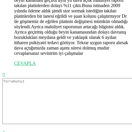
beyin kanaması geçirdi aynı yıl dava açtık maluliyet raporu
takılan platinlerden dolayı %11 çıktı.Buna istinaden 2009
yılında ödeme aldık şimdi size sormak istediğim takılan
platinlerden bir tanesi eğrildi ve şuan kolunu çalıştırmıyor Dr
ile göşmemiz de eğrilen platinin değişmesi mümkün olmadığı
söylendi.Ayrica maluliyet raporunun artacağı bilgisini aldık.
Ayrica geçirmiş olduğu beyin kanamasından dolayı davranış
bozuklukları meydana geldi ve yaklaşık olarak 6 aydan
itibaren psikiyatri tedavi görüyor. Tekrar uygun raporu alırsak
dava açtığımızda zaman aşımı süresi dolmuş mudur
cevaplarsanız sevinirim iyi çalışmalar
CEVAPLA