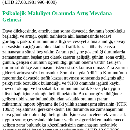
(4.HD 27.03.1981 996-4000)
Psikolojik Maluliyet Oranında Artış Meydana
Gelmesi
Dava dilekçesinde, ameliyattan sonra davacıda davranış bozukluğu
başladığı ve arttığı, çeşitli tarihlerde akıl hastanesinde tedavi
gördüğü, psikoz durumunun arttığı ve vesayet altına alındığı, davayı
da vasisinin açtığı anlatılmaktadır. Trafik kazası itibariyle ceza
zamanaşımı süresi beş yıldır. Zararın gelişme gösterdiği durumlarda
zamanaşımının başlangıcı olarak zararın geliştiği günün, sona erdiği
günün, gelişen durumun öğrenildiği günün önemi vardır. Gelişen
durum sürdükçe zamanaşımı işlemesi söz konusu olmaz. Zira zararın
giderek artması söz konusudur. Somut olayda Adli Tıp Kurumu’nun
raporunda; davacıda trafik kazası travması sonrasında gelişmiş ağır
psikiyatrik bozukluk bulunduğu ve %100 oranında işgücü kaybı
mevcut olduğu ve bu sakatlık durumunun trafik kazasıyla uygun
illiyet bağı içinde olduğu belirtilmektedir. Bu rapor gözetildiğinde
gelişen tıbbi zarar bulunduğundan sakatlık oranının (zarar
miktarının) raporu öğrenme ile iki yıllık zamanaşımı süresinin (KTK
109/2) başlatılması gerekmektedir. Bu durumda ise zamanaşımının
dava gününde dolmadığı belirgindir. İşin esası incelenerek varılacak
uygun sonuç çevresinde bir karar verilmesi gerekirken mahkemece
gelişen zarar bulunduğu gözetilmeksizin zamanaşımı nedeniyle