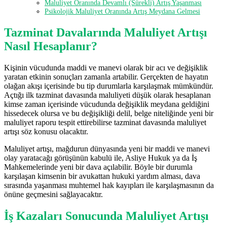
Maluliyet Oranında Devamlı (Sürekli) Artış Yaşanması
Psikolojik Maluliyet Oranında Artış Meydana Gelmesi
Tazminat Davalarında Maluliyet Artışı
Nasıl Hesaplanır?
Kişinin vücudunda maddi ve manevi olarak bir acı ve değişiklik
yaratan etkinin sonuçları zamanla artabilir. Gerçekten de hayatın
olağan akışı içerisinde bu tip durumlarla karşılaşmak mümkündür.
Açtığı ilk tazminat davasında maluliyeti düşük olarak hesaplanan
kimse zaman içerisinde vücudunda değişiklik meydana geldiğini
hissedecek olursa ve bu değişikliği delil, belge niteliğinde yeni bir
maluliyet raporu tespit ettirebilirse tazminat davasında maluliyet
artışı söz konusu olacaktır.
Maluliyet artışı, mağdurun dünyasında yeni bir maddi ve manevi
olay yaratacağı görüşünün kabulü ile, Asliye Hukuk ya da İş
Mahkemelerinde yeni bir dava açılabilir. Böyle bir durumla
karşılaşan kimsenin bir avukattan hukuki yardım alması, dava
sırasında yaşanması muhtemel hak kayıpları ile karşılaşmasının da
önüne geçmesini sağlayacaktır.
İş Kazaları Sonucunda Maluliyet Artışı