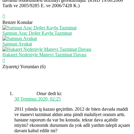
davanın reddedilmesi bozmayı gerektirmiştir. (4.HD 19.06.2006
Tarih ve 2005/9285 E. ve 2006/7428 K.)
Benzer Konular
Samsun Araç Değer Kaybı Tazminat
Samsun Avukat
Hakaret Nedeniyle Manevi Tazminat Davası
Ziyaretçi Yorumları (6)
Onur
dedi ki:
30 Temmuz 2020, 02:25
2011 yılında iş kazası geçirdim. 2012 de biten davada maddi
ve manevi tazminat aldım ama şimdi maluliyet oranım arttı.
hastane raporum da var bu konuda. tekrar dava açabilir
miyim? ekonomik durumum da yok adli yardım talepli açsam
davam kabul edilir mi?