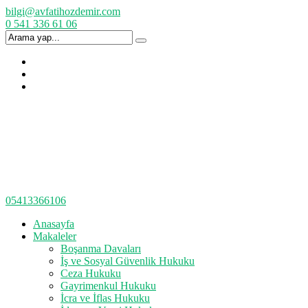
bilgi@avfatihozdemir.com
0 541 336 61 06
05413366106
Anasayfa
Makaleler
Boşanma Davaları
İş ve Sosyal Güvenlik Hukuku
Ceza Hukuku
Gayrimenkul Hukuku
İcra ve İflas Hukuku