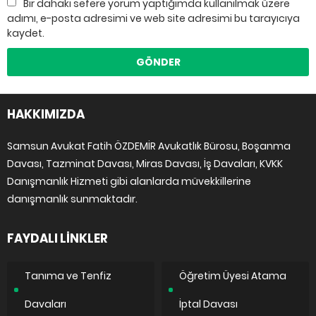
Bir dahaki sefere yorum yaptığımda kullanılmak üzere
adımı, e-posta adresimi ve web site adresimi bu tarayıcıya
kaydet.
HAKKIMIZDA
Samsun Avukat Fatih ÖZDEMİR Avukatlık Bürosu, Boşanma
Davası, Tazminat Davası, Miras Davası, İş Davaları, KVKK
Danışmanlık Hizmeti gibi alanlarda müvekkillerine
danışmanlık sunmaktadır.
FAYDALI LİNKLER
Tanıma ve Tenfiz
Öğretim Üyesi Atama
Davaları
İptal Davası