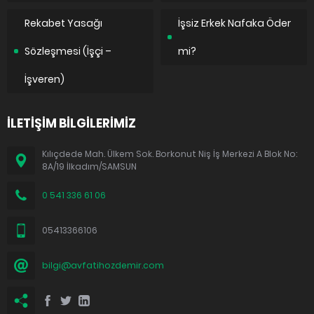
Rekabet Yasağı
İşsiz Erkek Nafaka Öder
Sözleşmesi (İşçi –
mi?
İşveren)
İLETİŞİM BİLGİLERİMİZ
Kılıçdede Mah. Ülkem Sok. Borkonut Niş İş Merkezi A Blok No:
8A/19 İlkadım/SAMSUN
0 541 336 61 06
05413366106
bilgi@avfatihozdemir.com