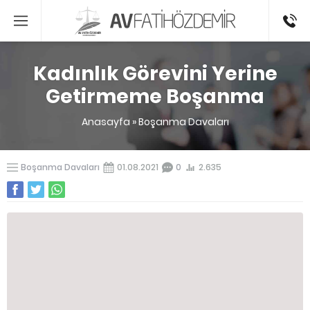
0541336
Kadınlık Görevini Yerine
Getirmeme Boşanma
Anasayfa
»
Boşanma Davaları
Boşanma Davaları
01.08.2021
0
2.635