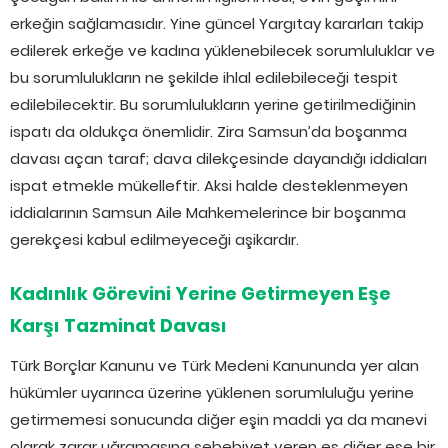
erkeğin sağlamasıdır. Yine güncel Yargıtay kararları takip
edilerek erkeğe ve kadına yüklenebilecek sorumluluklar ve
bu sorumlulukların ne şekilde ihlal edilebileceği tespit
edilebilecektir. Bu sorumlulukların yerine getirilmediğinin
ispatı da oldukça önemlidir. Zira Samsun’da boşanma
davası açan taraf; dava dilekçesinde dayandığı iddiaları
ispat etmekle mükelleftir. Aksi halde desteklenmeyen
iddialarının Samsun Aile Mahkemelerince bir boşanma
gerekçesi kabul edilmeyeceği aşikardır.
Kadınlık Görevini Yerine Getirmeyen Eşe
Karşı Tazminat Davası
Türk Borçlar Kanunu ve Türk Medeni Kanununda yer alan
hükümler uyarınca üzerine yüklenen sorumluluğu yerine
getirmemesi sonucunda diğer eşin maddi ya da manevi
olarak zarar uğramasına sebebiyet veren eş diğer eşe bir