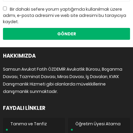
Bir dahaki sefere yorum yaptığımda kullanılmak üzere
adımı, e-posta adresimi ve web site adresimi bu tarayıcıya
kaydet.
HAKKIMIZDA
Samsun Avukat Fatih ÖZDEMİR Avukatlık Bürosu, Boşanma
Davası, Tazminat Davası, Miras Davası, İş Davaları, KVKK
Danışmanlık Hizmeti gibi alanlarda müvekkillerine
danışmanlık sunmaktadır.
FAYDALI LİNKLER
Tanıma ve Tenfiz
Öğretim Üyesi Atama