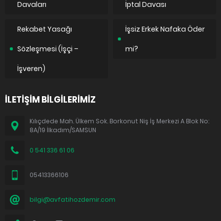
Davaları
İptal Davası
Rekabet Yasağı
İşsiz Erkek Nafaka Öder
Sözleşmesi (İşçi –
mi?
İşveren)
İLETİŞİM BİLGİLERİMİZ
Kılıçdede Mah. Ülkem Sok. Borkonut Niş İş Merkezi A Blok No:
8A/19 İlkadım/SAMSUN
0 541 336 61 06
05413366106
bilgi@avfatihozdemir.com