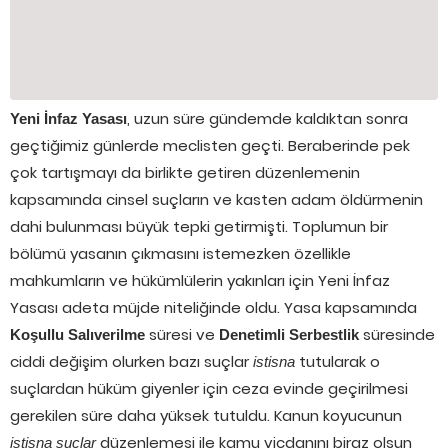
, uzun süre gündemde kaldıktan sonra
Yeni İnfaz Yasası
geçtiğimiz günlerde meclisten geçti. Beraberinde pek
çok tartışmayı da birlikte getiren düzenlemenin
kapsamında cinsel suçların ve kasten adam öldürmenin
dahi bulunması büyük tepki getirmişti. Toplumun bir
bölümü yasanın çıkmasını istemezken özellikle
mahkumların ve hükümlülerin yakınları için Yeni İnfaz
Yasası adeta müjde niteliğinde oldu. Yasa kapsamında
süresi ve
süresinde
Koşullu Salıverilme
Denetimli Serbestlik
ciddi değişim olurken bazı suçlar
tutularak o
istisna
suçlardan hüküm giyenler için ceza evinde geçirilmesi
gerekilen süre daha yüksek tutuldu. Kanun koyucunun
düzenlemesi ile kamu vicdanını biraz olsun
istisna suçlar