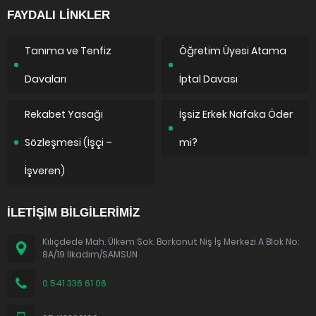
FAYDALI LİNKLER
Tanıma ve Tenfiz
Öğretim Üyesi Atama
Davaları
İptal Davası
Rekabet Yasağı
İşsiz Erkek Nafaka Öder
Sözleşmesi (İşçi –
mi?
İşveren)
İLETİŞİM BİLGİLERİMİZ
Kılıçdede Mah. Ülkem Sok. Borkonut Niş İş Merkezi A Blok No:
8A/19 İlkadım/SAMSUN
0 541 336 61 06