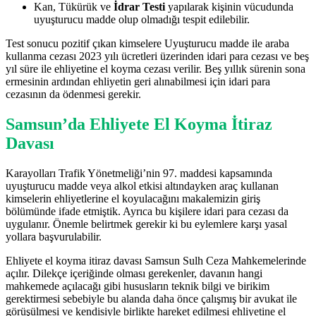
Kan, Tükürük ve
İdrar Testi
yapılarak kişinin vücudunda
uyuşturucu madde olup olmadığı tespit edilebilir.
Test sonucu pozitif çıkan kimselere Uyuşturucu madde ile araba
kullanma cezası 2023 yılı ücretleri üzerinden idari para cezası ve beş
yıl süre ile ehliyetine el koyma cezası verilir. Beş yıllık sürenin sona
ermesinin ardından ehliyetin geri alınabilmesi için idari para
cezasının da ödenmesi gerekir.
Samsun’da Ehliyete El Koyma İtiraz
Davası
Karayolları Trafik Yönetmeliği’nin 97. maddesi kapsamında
uyuşturucu madde veya alkol etkisi altındayken araç kullanan
kimselerin ehliyetlerine el koyulacağını makalemizin giriş
bölümünde ifade etmiştik. Ayrıca bu kişilere idari para cezası da
uygulanır. Önemle belirtmek gerekir ki bu eylemlere karşı yasal
yollara başvurulabilir.
Ehliyete el koyma itiraz davası Samsun Sulh Ceza Mahkemelerinde
açılır. Dilekçe içeriğinde olması gerekenler, davanın hangi
mahkemede açılacağı gibi hususların teknik bilgi ve birikim
gerektirmesi sebebiyle bu alanda daha önce çalışmış bir avukat ile
görüşülmesi ve kendisiyle birlikte hareket edilmesi ehliyetine el