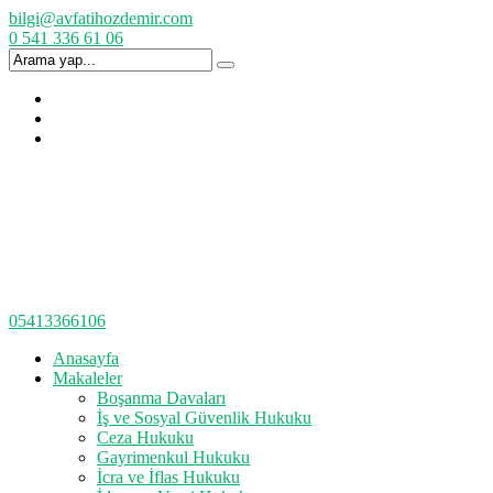
bilgi@avfatihozdemir.com
0 541 336 61 06
05413366106
Anasayfa
Makaleler
Boşanma Davaları
İş ve Sosyal Güvenlik Hukuku
Ceza Hukuku
Gayrimenkul Hukuku
İcra ve İflas Hukuku