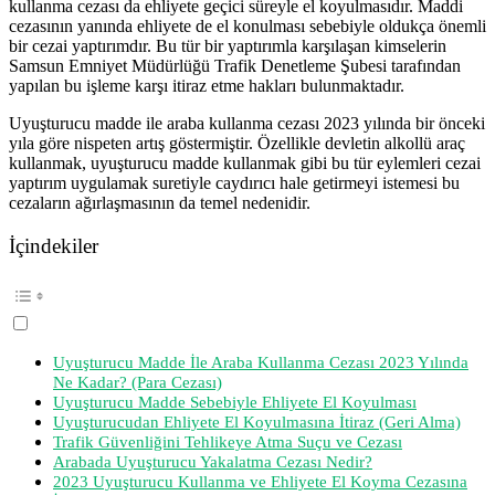
kullanma cezası da ehliyete geçici süreyle el koyulmasıdır. Maddi
cezasının yanında ehliyete de el konulması sebebiyle oldukça önemli
bir cezai yaptırımdır. Bu tür bir yaptırımla karşılaşan kimselerin
Samsun Emniyet Müdürlüğü Trafik Denetleme Şubesi tarafından
yapılan bu işleme karşı itiraz etme hakları bulunmaktadır.
Uyuşturucu madde ile araba kullanma cezası 2023 yılında bir önceki
yıla göre nispeten artış göstermiştir. Özellikle devletin alkollü araç
kullanmak, uyuşturucu madde kullanmak gibi bu tür eylemleri cezai
yaptırım uygulamak suretiyle caydırıcı hale getirmeyi istemesi bu
cezaların ağırlaşmasının da temel nedenidir.
İçindekiler
Uyuşturucu Madde İle Araba Kullanma Cezası 2023 Yılında
Ne Kadar? (Para Cezası)
Uyuşturucu Madde Sebebiyle Ehliyete El Koyulması
Uyuşturucudan Ehliyete El Koyulmasına İtiraz (Geri Alma)
Trafik Güvenliğini Tehlikeye Atma Suçu ve Cezası
Arabada Uyuşturucu Yakalatma Cezası Nedir?
2023 Uyuşturucu Kullanma ve Ehliyete El Koyma Cezasına