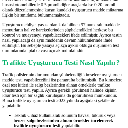
hususi otomobillerde 0.5 promil diğer araçlarda ise 0.20 promil
olarak düzenlenmesine karşın kandaki uyuşturucu madde miktarına
ilişkin bir sınırlama bulunmamaktadır.
Uyuşturucu ehliyet yasası olarak da bilinen 97 numaralı maddede
memurların hal ve hareketlerinden şüphelendikleri herkese bu
kontrol ve muayeneyi yapabilecekleri ifade edilmiştir. Ayrıca testin
nasıl yapılacağı da aynı maddenin devam hükümlerinde ifade
edilmiştir. Bu sebeple yasaya açıkça aykırı olduğu düşünülen test
durumlarında iptal davası açmak mümkündür.
Trafikte Uyuşturucu Testi Nasıl Yapılır?
Trafik polislerinin durumundan şüphelendiği kimselere uyuşturucu
madde testi yapabileceğini üst paragrafta belirtmiştik. Bu kimselere
özel test kitleri ile salgı bezlerinden alınan örneklerle trafikte
uyuşturucu testi yapılır. Ayrıca gerekli görülmesi halinde kişinin
idrar testi için bir sağlık kuruluşuna da götürülmesi mümkündür.
Buna trafikte uyuşturucu testi 2023 yılında aşağıdaki şekillerde
yapılabilir:
Teknik Cihaz kullanılarak solunum havası, tükürük veya
benzer
salgı bezlerinden alınan örnekler incelenerek
trafikte uyuşturucu testi
yapılabilir.