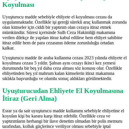
Koyulması
Uyuşturucu madde sebebiyle ehliyete el koyulması cezası da
uygulanmaktadır. Özellikle işi gereği sürekli araç kullanmak zorunda
olan kimseler için ciddi bir yaptırım olan cezaya itiraz etmek
mümkündür. Süresi içerisinde Sulh Ceza Hakimliği makamına
verilen dilekçe ile yapılan itiraz kabul edilirse hem ehliyet sahibine
itiraz edilir hem de para cezasının ödeme zorunluluğu ortadan
kalkar.
Uyuşturucu madde ile araba kullanma cezası 2023 yılında ehliyete el
koyulması cezası 5 yıldır. Şahsın aynı cezayı ikinci kez yemesi
durumunda bir beş yıl daha ceza alması söz konusu olur. Özellikle
ehliyetinden beş yıl mahrum kalan kimselerin itiraz makamına
sıklıkla başvurduğu ve olumlu sonuç aldıkları görülmektedir.
Uyuşturucudan Ehliyete El Koyulmasına
İtiraz (Geri Alma)
Esrar ya da sair uyuşturucu madde kullanımı sebebiyle ehliyetine el
koyulan kişi bu karara karşı itiraz edebilir. Özellikle ceza ve
yaptırımların herhangi bir ilave denetim olmadan bir polis memuru
tarafından, kolluk güçlerince veriliyor olması sebebiyle iptal