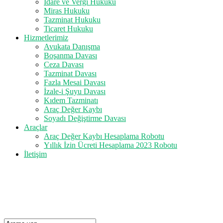
İdare ve Vergi Hukuku
Miras Hukuku
Tazminat Hukuku
Ticaret Hukuku
Hizmetlerimiz
Avukata Danışma
Boşanma Davası
Ceza Davası
Tazminat Davası
Fazla Mesai Davası
İzale-i Şuyu Davası
Kıdem Tazminatı
Araç Değer Kaybı
Soyadı Değiştirme Davası
Araçlar
Araç Değer Kaybı Hesaplama Robotu
Yıllık İzin Ücreti Hesaplama 2023 Robotu
İletişim