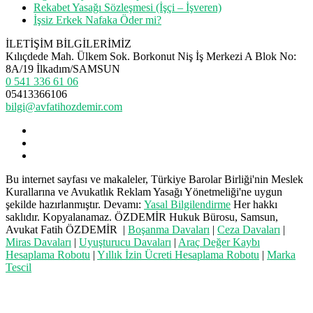
Rekabet Yasağı Sözleşmesi (İşçi – İşveren)
İşsiz Erkek Nafaka Öder mi?
İLETİŞİM BİLGİLERİMİZ
Kılıçdede Mah. Ülkem Sok. Borkonut Niş İş Merkezi A Blok No:
8A/19 İlkadım/SAMSUN
0 541 336 61 06
05413366106
bilgi@avfatihozdemir.com
Bu internet sayfası ve makaleler, Türkiye Barolar Birliği'nin Meslek
Kurallarına ve Avukatlık Reklam Yasağı Yönetmeliği'ne uygun
şekilde hazırlanmıştır. Devamı:
Yasal Bilgilendirme
Her hakkı
saklıdır. Kopyalanamaz. ÖZDEMİR Hukuk Bürosu, Samsun,
Avukat Fatih ÖZDEMİR |
Boşanma Davaları
|
Ceza Davaları
|
Miras Davaları
|
Uyuşturucu Davaları
|
Araç Değer Kaybı
Hesaplama Robotu
|
Yıllık İzin Ücreti Hesaplama Robotu
|
Marka
Tescil