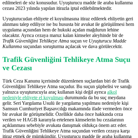
edilmeleri de söz konusudur. Uyuşturucu madde ile araba kullanma
cezası 2023 yılında yapılan itirazla iptal edilebilmektedir.
Uyuşturucudan ehliyete el koyulmasına itiraz edilerek ehliyetin geri
alınması talep ediliyor ise bu hususta bir avukat ile görüşülmesi hem
uygulama açısından hem de hukuki açıdan mağdurun lehine
olacaktır. Ayrıca cezaya maruz kalan kimseler aleyhinde bir de
Trafik Güvenliğini Tehlikeye Atma
suçun ve
Uyuşturucu Madde
Kullanma
suçundan soruşturma açılacak ve dava görülecektir.
Trafik Güvenliğini Tehlikeye Atma Suçu
ve Cezası
Türk Ceza Kanunu içerisinde düzenlenen suçlardan biri de Trafik
Güvenliğini Tehlikeye Atma suçudur. Bu suçun şüphelisi ve sanığı
yalnızca uyuşturucuyla araç kullanan kişi değil ayrıca
alkol
nedeniyle ehliyete el koyulması
durumunda da bu suç meydana
gelir. Seri Yargılama Usulü ile yargılama yapılması nedeniyle kişi
Samsun Cumhuriyet Başsavcılığı makamında ifade vermeden önce
bir avukat ile görüşmelidir. Özellikle daha önce hakkında ceza
verilen ve HAGB kararıyla ertelenen kimselerin bu cezalarının
açıklanması sebebiyle avukata danışmak oldukça önem arz eder.
Trafik Güvenliğini Tehlikeye Atma suçundan verilen cezaya karşı
itiraz etmek de mümkündür. Uyuşturucu madde ile araba kullanma