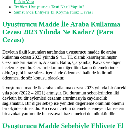
İlişkin Yasa
Trafikte Uyuşturucu Testi Nasıl Yapılır?
Samsun’da Ehliyete El Koyma İtiraz Davası
Uyuşturucu Madde İle Araba Kullanma
Cezası 2023 Yılında Ne Kadar? (Para
Cezası)
Devletin ilgili kurumları tarafından uyuşturucu madde ile araba
kullanma cezası 2023 yılında 9.411 TL olarak kararlaştırılmıştır.
Ceza miktarı Samsun, Atakum, Bafra, Çarşamba, Kavak ve diğer
ilçelerde aynıdır. Ceza miktarının diğer tüm kamu ödemelerinde
olduğu gibi itiraz süresi içerisinde ödenmesi halinde indirimli
ödenmesi de söz konusu olacaktır.
Uyuşturucu madde ile araba kullanma cezası 2023 yılında bir önceki
yıla göre (2022 – 2021) artmıştır. Bu durumun sebeplerinden ilki
devletin bu tür eylemleri cezanın artırılmasıyla caydırıcılık
sağlamaktır. Bir diğer sebep ise yeniden değerleme oranının önemli
bir ölçüde artmasıdır. Bu ceza ücretini ödemek istemeyen kimselerin
bir avukat yardımı ile bu cezaya itiraz etmeleri de mümkündür.
Uyuşturucu Madde Sebebiyle Ehliyete El