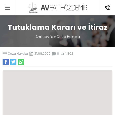
0541336
Tutuklama Kararı ve İtiraz
Anasayfa
»
Ceza Hukuku
Ceza Hukuku
31.08.2020
0
1.802