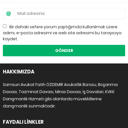
Bir dahaki sefere yorum yaptığımda kullanılmak üzere
adımı, e-posta adresimi ve web site adresimi bu tarayıcıya
kaydet.
HAKKIMIZDA
Samsun Avukat Fatih ÖZDEMİR Avukatlık Bürosu, Boşanma
Davası, Tazminat Davası, Miras Davası, İş Davaları, KVKK
Danışmanlık Hizmeti gibi alanlarda müvekkillerine
danışmanlık sunmaktadır.
FAYDALI LİNKLER