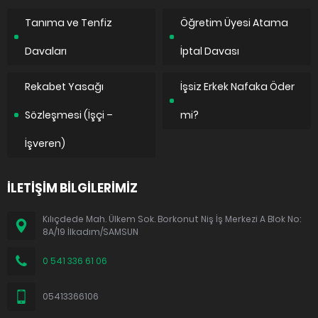
Tanıma ve Tenfiz
Öğretim Üyesi Atama
Davaları
İptal Davası
Rekabet Yasağı
İşsiz Erkek Nafaka Öder
Sözleşmesi (İşçi –
mi?
İşveren)
İLETİŞİM BİLGİLERİMİZ
Kılıçdede Mah. Ülkem Sok. Borkonut Niş İş Merkezi A Blok No:
8A/19 İlkadım/SAMSUN
0 541 336 61 06
05413366106