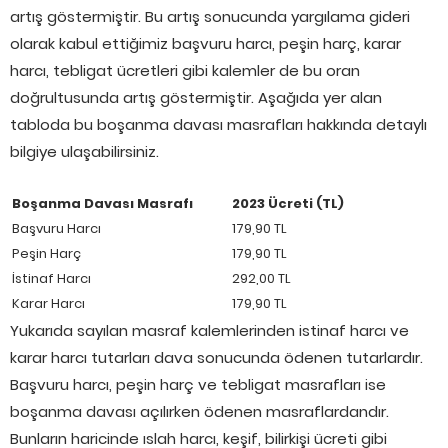
artış göstermiştir. Bu artış sonucunda yargılama gideri
olarak kabul ettiğimiz başvuru harcı, peşin harç, karar
harcı, tebligat ücretleri gibi kalemler de bu oran
doğrultusunda artış göstermiştir. Aşağıda yer alan
tabloda bu boşanma davası masrafları hakkında detaylı
bilgiye ulaşabilirsiniz.
Boşanma Davası Masrafı
2023 Ücreti (TL)
Başvuru Harcı
179,90 TL
Peşin Harç
179,90 TL
İstinaf Harcı
292,00 TL
Karar Harcı
179,90 TL
Yukarıda sayılan masraf kalemlerinden istinaf harcı ve
karar harcı tutarları dava sonucunda ödenen tutarlardır.
Başvuru harcı, peşin harç ve tebligat masrafları ise
boşanma davası açılırken ödenen masraflardandır.
Bunların haricinde ıslah harcı, keşif, bilirkişi ücreti gibi