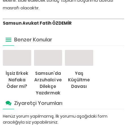
eklenir. Elde edilecek sonuç toplam boşanma davası
masrafı olacaktır.
Samsun Avukat Fatih ÖZDEMİR
Benzer Konular
İşsiz Erkek
Samsun’da
Yaş
Nafaka
Arzuhalci ve
Küçültme
Öder mi?
Dilekçe
Davası
Yazdırmak
Ziyaretçi Yorumları
Henüz yorum yapılmamış. İlk yorumu aşağıdaki form
aracılığıyla siz yapabilirsiniz.