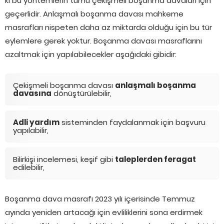
ki bu yöntemlerin tümü çekişmeli boşanma davaları için
geçerlidir. Anlaşmalı boşanma davası mahkeme
masrafları nispeten daha az miktarda olduğu için bu tür
eylemlere gerek yoktur. Boşanma davası masraflarını
azaltmak için yapılabilecekler aşağıdaki gibidir:
Çekişmeli boşanma davası
anlaşmalı boşanma
davasına
dönüştürülebilir,
Adli yardım
sisteminden faydalanmak için başvuru
yapılabilir,
Bilirkişi incelemesi, keşif gibi
taleplerden feragat
edilebilir,
Boşanma dava masrafı 2023 yılı içerisinde Temmuz
ayında yeniden artacağı için evliliklerini sona erdirmek