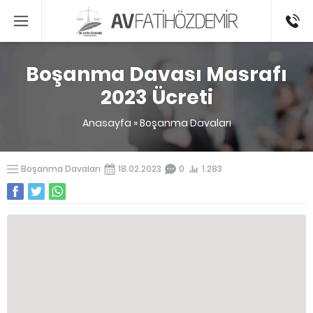
0541336
Boşanma Davası Masrafı
2023 Ücreti
Anasayfa
»
Boşanma Davaları
Boşanma Davaları
18.02.2023
0
1.283