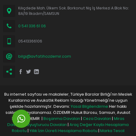
Kılıçdede Mah. Ülkem Sok. Borkonut Niş İş Merkezi A Blok No:
8A/19 İlkadım/SAMSUN
0 541 336 61 06
05413366106
bilgi@avfatihozdemir.com
Bu internet sayfası ve makaleler, Türkiye Barolar Birliği'nin Meslek
Kurallarına ve Avukatlık Reklam Yasağı Yönetmeliği'ne uygun
şekilde hazırlanmıştır. Devamı:
Yasal Bilgilendirme
Her hakkı
saklıdır. Kopyalanamaz. ÖZDEMİR Hukuk Bürosu, Samsun, Avukat
Fatih ÖZDEMİR |
Boşanma Davaları
|
Ceza Davaları
|
Miras
Davaları
|
Uyuşturucu Davaları
|
Araç Değer Kaybı Hesaplama
Robotu
|
Yıllık İzin Ücreti Hesaplama Robotu
|
Marka Tescil