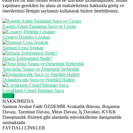
etkileyen bir alan olması sebebi ile üzerinde uzmanlaşılması, ihtisas
yapılması gerekilen bu alana ait makalelerimiz hakkında görüş ve
önerilerinizi İletişim sayfamızı kullanarak bizlere iletebilirsiniz.
Kasten Adam Yaralama Suçu ve Cezası
Cezaevi Disiplin Cezaları
Samsun Ceza Avukatı
İnfazın Ertelenmesi Nedir?
Yeni İnfaz Yasası ve Denetimli Serbestlik
Dolandırıcılık Suçu ve Nitelikli Halleri
Çocukların Cinsel İstismarı Suçu
1
2
3
4
5
HAKKIMIZDA
Samsun Avukat Fatih ÖZDEMİR Avukatlık Bürosu, Boşanma
Davası, Tazminat Davası, Miras Davası, İş Davaları, KVKK
Danışmanlık Hizmeti gibi alanlarda müvekkillerine danışmanlık
sunmaktadır.
FAYDALI LİNKLER