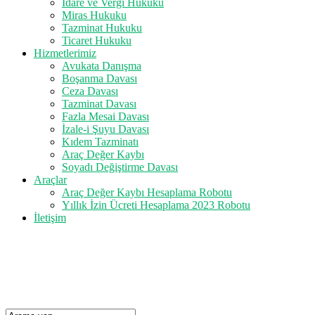
İdare ve Vergi Hukuku
Miras Hukuku
Tazminat Hukuku
Ticaret Hukuku
Hizmetlerimiz
Avukata Danışma
Boşanma Davası
Ceza Davası
Tazminat Davası
Fazla Mesai Davası
İzale-i Şuyu Davası
Kıdem Tazminatı
Araç Değer Kaybı
Soyadı Değiştirme Davası
Araçlar
Araç Değer Kaybı Hesaplama Robotu
Yıllık İzin Ücreti Hesaplama 2023 Robotu
İletişim