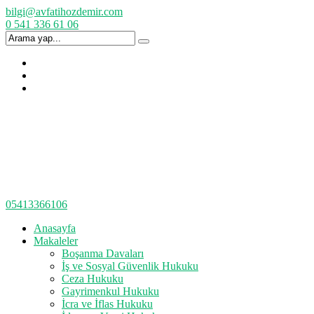
bilgi@avfatihozdemir.com
0 541 336 61 06
05413366106
Anasayfa
Makaleler
Boşanma Davaları
İş ve Sosyal Güvenlik Hukuku
Ceza Hukuku
Gayrimenkul Hukuku
İcra ve İflas Hukuku