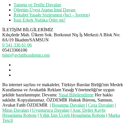
Tanıma ve Tenfiz Davaları
Öğretim Üyesi Atama İptal Davası
Rekabet Yasağı Sözleşmesi (İşçi – İşveren)
İşsiz Erkek Nafaka Öder mi?
İLETİŞİM BİLGİLERİMİZ
Kılıçdede Mah. Ülkem Sok. Borkonut Niş İş Merkezi A Blok No:
8A/19 İlkadım/SAMSUN
0 541 336 61 06
05413366106
bilgi@avfatihozdemir.com
Bu internet sayfası ve makaleler, Türkiye Barolar Birliği'nin Meslek
Kurallarına ve Avukatlık Reklam Yasağı Yönetmeliği'ne uygun
şekilde hazırlanmıştır. Devamı:
Yasal Bilgilendirme
Her hakkı
saklıdır. Kopyalanamaz. ÖZDEMİR Hukuk Bürosu, Samsun,
Avukat Fatih ÖZDEMİR |
Boşanma Davaları
|
Ceza Davaları
|
Miras Davaları
|
Uyuşturucu Davaları
|
Araç Değer Kaybı
Hesaplama Robotu
|
Yıllık İzin Ücreti Hesaplama Robotu
|
Marka
Tescil