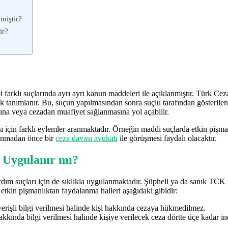
miştir?
ir?
farklı suçlarında ayrı ayrı kanun maddeleri ile açıklanmıştır. Türk Cez
 tanımlanır. Bu, suçun yapılmasından sonra suçlu tarafından gösterilen
sına veya cezadan muafiyet sağlanmasına yol açabilir.
 için farklı eylemler aranmaktadır. Örneğin maddi suçlarda etkin pişma
lanmadan önce bir
ceza davası avukatı
ile görüşmesi faydalı olacaktır.
a Uygulanır mı?
ardım suçları için de sıklıkla uygulanmaktadır. Şüpheli ya da sanık TC
kin pişmanlıktan faydalanma halleri aşağıdaki gibidir:
rişli bilgi verilmesi halinde kişi hakkında cezaya hükmedilmez.
kkında bilgi verilmesi halinde kişiye verilecek ceza dörtte üçe kadar indi