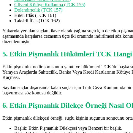
Güveni Kötüye Kullanma (TCK 155)
Dolandırıcılık (TCK 157)
Hileli İflâs (TCK 161)
Taksirli İflâs (TCK 162)
Yukarıda yer alan suçlara ilave olarak yağma suçu için de etkin pişm
aşamasında karşılarsa cezasının üçte iki oranında indirilmesi söz konus
düzenlenmiştir.
5. Etkin Pişmanlık Hükümleri TCK Hangi
Etkin pişmanlık nedir sorusunun yanıtı ve hükümleri TCK’de başka s
Yarayan Araçlarda Sahtecilik, Banka Veya Kredi Kartlarının Kötüye 
Kaçması.
Sayılan suçlar dışarısında kalan suçlar için Türk Ceza Kanununda bir
başvurması söz konusu değildir.
6. Etkin Pişmanlık Dilekçe Örneği Nasıl O
Etkin pişmanlık dilekçesi örneği, suçlu kişinin suçunun sonucunu orta
Başlık: Etkin Pişmanlık Dilekçesi veya Benzeri bir başlık.