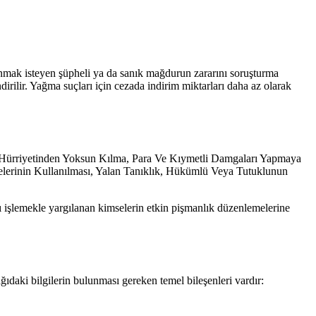
anmak isteyen şüpheli ya da sanık mağdurun zararını soruşturma
irilir. Yağma suçları için cezada indirim miktarları daha az olarak
yi Hürriyetinden Yoksun Kılma, Para Ve Kıymetli Damgaları Yapmaya
elerinin Kullanılması, Yalan Tanıklık, Hükümlü Veya Tutuklunun
ı işlemekle yargılanan kimselerin etkin pişmanlık düzenlemelerine
ıdaki bilgilerin bulunması gereken temel bileşenleri vardır: