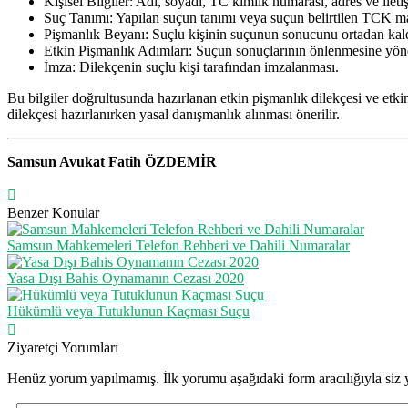
Kişisel Bilgiler: Adı, soyadı, TC kimlik numarası, adres ve iletiş
Suç Tanımı: Yapılan suçun tanımı veya suçun belirtilen TCK m
Pişmanlık Beyanı: Suçlu kişinin suçunun sonucunu ortadan kald
Etkin Pişmanlık Adımları: Suçun sonuçlarının önlenmesine yönel
İmza: Dilekçenin suçlu kişi tarafından imzalanması.
Bu bilgiler doğrultusunda hazırlanan etkin pişmanlık dilekçesi ve etk
dilekçesi hazırlanırken yasal danışmanlık alınması önerilir.
Samsun Avukat Fatih ÖZDEMİR
Benzer Konular
Samsun Mahkemeleri Telefon Rehberi ve Dahili Numaralar
Yasa Dışı Bahis Oynamanın Cezası 2020
Hükümlü veya Tutuklunun Kaçması Suçu
Ziyaretçi Yorumları
Henüz yorum yapılmamış. İlk yorumu aşağıdaki form aracılığıyla siz y