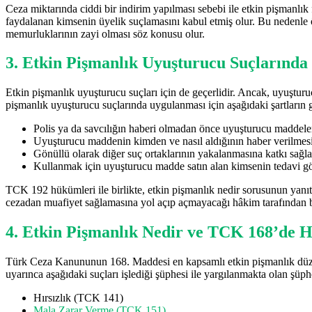
Ceza miktarında ciddi bir indirim yapılması sebebi ile etkin pişmanlık
faydalanan kimsenin üyelik suçlamasını kabul etmiş olur. Bu nedenle 
memurluklarının zayi olması söz konusu olur.
3. Etkin Pişmanlık Uyuşturucu Suçlarında
Etkin pişmanlık uyuşturucu suçları için de geçerlidir. Ancak, uyuştu
pişmanlık uyuşturucu suçlarında uygulanması için aşağıdaki şartların
Polis ya da savcılığın haberi olmadan önce uyuşturucu maddeleri
Uyuşturucu maddenin kimden ve nasıl aldığının haber verilmes
Gönüllü olarak diğer suç ortaklarının yakalanmasına katkı sağla
Kullanmak için uyuşturucu madde satın alan kimsenin tedavi gö
TCK 192 hükümleri ile birlikte, etkin pişmanlık nedir sorusunun yanı
cezadan muafiyet sağlamasına yol açıp açmayacağı hâkim tarafından be
4. Etkin Pişmanlık Nedir ve TCK 168’de H
Türk Ceza Kanununun 168. Maddesi en kapsamlı etkin pişmanlık düze
uyarınca aşağıdaki suçları işlediği şüphesi ile yargılanmakta olan şüp
Hırsızlık (TCK 141)
Mala Zarar Verme (TCK 151)