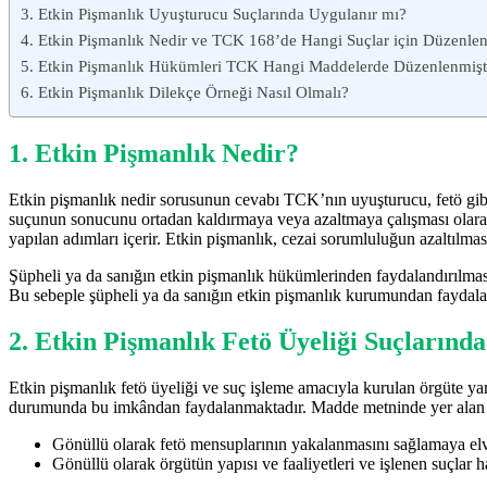
3. Etkin Pişmanlık Uyuşturucu Suçlarında Uygulanır mı?
4. Etkin Pişmanlık Nedir ve TCK 168’de Hangi Suçlar için Düzenlen
5. Etkin Pişmanlık Hükümleri TCK Hangi Maddelerde Düzenlenmişt
6. Etkin Pişmanlık Dilekçe Örneği Nasıl Olmalı?
1. Etkin Pişmanlık Nedir?
Etkin pişmanlık nedir sorusunun cevabı TCK’nın uyuşturucu, fetö gibi 
suçunun sonucunu ortadan kaldırmaya veya azaltmaya çalışması olarak
yapılan adımları içerir. Etkin pişmanlık, cezai sorumluluğun azaltılma
Şüpheli ya da sanığın etkin pişmanlık hükümlerinden faydalandırılması
Bu sebeple şüpheli ya da sanığın etkin pişmanlık kurumundan fayda
2. Etkin Pişmanlık Fetö Üyeliği Suçlarınd
Etkin pişmanlık fetö üyeliği ve suç işleme amacıyla kurulan örgüte y
durumunda bu imkândan faydalanmaktadır. Madde metninde yer alan et
Gönüllü olarak fetö mensuplarının yakalanmasını sağlamaya elve
Gönüllü olarak örgütün yapısı ve faaliyetleri ve işlenen suçlar ha