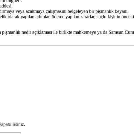
im bilgileri.
addesi.
ırmaya veya azaltmaya çalışmasını belgeleyen bir pişmanlık beyanı.
ik olarak yapılan adımlar, ödeme yapılan zararlar, suçlu kişinin öncek
in pişmanlık nedir açıklaması ile birlikte mahkemeye ya da Samsun Cumh
apabilirsiniz.