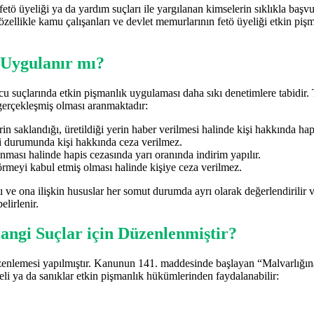
 fetö üyeliği ya da yardım suçları ile yargılanan kimselerin sıklıkla b
özellikle kamu çalışanları ve devlet memurlarının fetö üyeliği etkin 
 Uygulanır mı?
rucu suçlarında etkin pişmanlık uygulaması daha sıkı denetimlere tabid
 gerçekleşmiş olması aranmaktadır:
n saklandığı, üretildiği yerin haber verilmesi halinde kişi hakkında hap
i durumunda kişi hakkında ceza verilmez.
nması halinde hapis cezasında yarı oranında indirim yapılır.
rmeyi kabul etmiş olması halinde kişiye ceza verilmez.
tı ve ona ilişkin hususlar her somut durumda ayrı olarak değerlendirili
lirlenir.
angi Suçlar için Düzenlenmiştir?
nlemesi yapılmıştır. Kanunun 141. maddesinde başlayan “Malvarlığın
heli ya da sanıklar etkin pişmanlık hükümlerinden faydalanabilir: