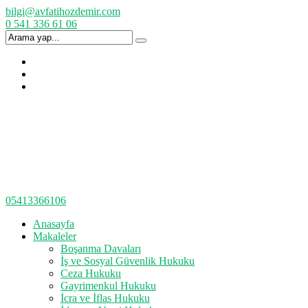
bilgi@avfatihozdemir.com
0 541 336 61 06
05413366106
Anasayfa
Makaleler
Boşanma Davaları
İş ve Sosyal Güvenlik Hukuku
Ceza Hukuku
Gayrimenkul Hukuku
İcra ve İflas Hukuku