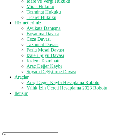
İdare ve Vergi Hukuku
Miras Hukuku
Tazminat Hukuku
Ticaret Hukuku
Hizmetlerimiz
Avukata Danışma
Boşanma Davası
Ceza Davası
Tazminat Davası
Fazla Mesai Davası
İzale-i Şuyu Davası
Kıdem Tazminatı
Araç Değer Kaybı
Soyadı Değiştirme Davası
Araçlar
Araç Değer Kaybı Hesaplama Robotu
Yıllık İzin Ücreti Hesaplama 2023 Robotu
İletişim